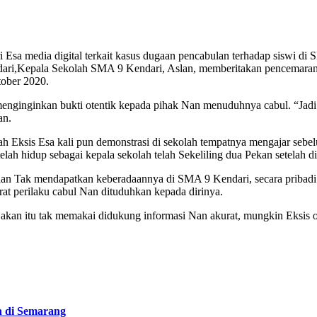
ari Esa media digital terkait kasus dugaan pencabulan terhadap siswi
ari,Kepala Sekolah SMA 9 Kendari, Aslan, memberitakan pencemaran s
tober 2020.
nginginkan bukti otentik kepada pihak Nan menuduhnya cabul. “Jadi k
an.
 Eksis Esa kali pun demonstrasi di sekolah tempatnya mengajar sebelum
lah hidup sebagai kepala sekolah telah Sekeliling dua Pekan setelah di
an Tak mendapatkan keberadaannya di SMA 9 Kendari, secara pribadi 
t perilaku cabul Nan dituduhkan kepada dirinya.
an itu tak memakai didukung informasi Nan akurat, mungkin Eksis o
n di Semarang