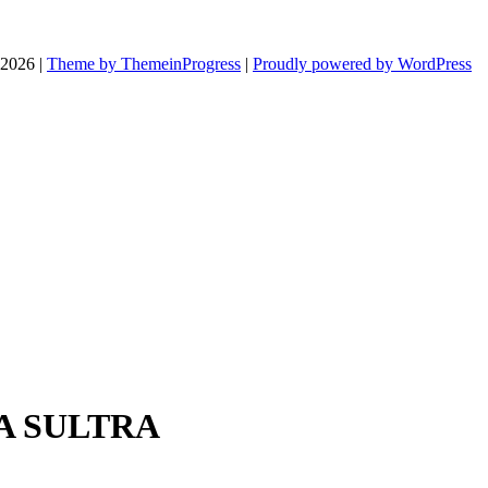
026 |
Theme by ThemeinProgress
|
Proudly powered by WordPress
DA SULTRA