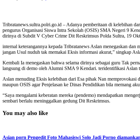
Tribratanews.sultra.polri.go.id – Adanya pemberitaan di kelebihan d
pengurus Organisasi Siswa Intra Sekolah (OSIS) SMA Negeri 9 Kend
dirinya di Subdit V Cyber Crime Dit Reskrimsus Polda Sultra, 19 Ok
internal keterangannya kepada Tribratanews Aslan menegaskan dan me
jangan Usul nuduh tak memakai Eksis informasi akurat,” singkap Asl
Kembali Ia menegaskan bahwa selama dirinya sebagai guru Tak pernah
langsung di demo oleh Alumni SMA 9 Kendari. teridentifikasi Aslan te
Aslan menuding Eksis kelebihan dari Esa pihak Nan memprovokasi d
maupun OSIS agar Penjelasan ke Dinas Pendidikan bila memang akura
“Saya mengalami keberatan mereka (pendemo) mendapatkan mengerjak
sembari berlalu meninggalkan gedung Dit Reskrimsus.
You may also like
Asian porn Pengedit Foto Mahasiswi Solo Jadi Porno diamanka