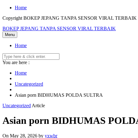
Skip
Home
to
Copyright BOKEP JEPANG TANPA SENSOR VIRAL TERBAIK 2
content
BOKEP JEPANG TANPA SENSOR VIRAL TERBAIK
Menu
Home
You are here :
Home
Uncategorized
Asian porn BIDHUMAS POLDA SULTRA
Uncategorized
Article
Asian porn BIDHUMAS POL
On May 28, 2026
by
yxwbr