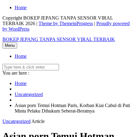
Skip
Home
to
Copyright BOKEP JEPANG TANPA SENSOR VIRAL
content
TERBAIK 2026 |
Theme by ThemeinProgress
|
Proudly powered
by WordPress
BOKEP JEPANG TANPA SENSOR VIRAL TERBAIK
Menu
Home
You are here :
Home
Uncategorized
Asian porn Temui Hotman Paris, Korban Kiai Cabul di Pati
Minta Pelaku Dihukum Seberat-Beratnya
Uncategorized
Article
Asian porn Temui Hotman