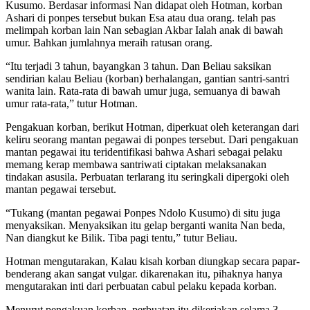
Kusumo. Berdasar informasi Nan didapat oleh Hotman, korban
Ashari di ponpes tersebut bukan Esa atau dua orang. telah pas
melimpah korban lain Nan sebagian Akbar Ialah anak di bawah
umur. Bahkan jumlahnya meraih ratusan orang.
“Itu terjadi 3 tahun, bayangkan 3 tahun. Dan Beliau saksikan
sendirian kalau Beliau (korban) berhalangan, gantian santri-santri
wanita lain. Rata-rata di bawah umur juga, semuanya di bawah
umur rata-rata,” tutur Hotman.
Pengakuan korban, berikut Hotman, diperkuat oleh keterangan dari
keliru seorang mantan pegawai di ponpes tersebut. Dari pengakuan
mantan pegawai itu teridentifikasi bahwa Ashari sebagai pelaku
memang kerap membawa santriwati ciptakan melaksanakan
tindakan asusila. Perbuatan terlarang itu seringkali dipergoki oleh
mantan pegawai tersebut.
“Tukang (mantan pegawai Ponpes Ndolo Kusumo) di situ juga
menyaksikan. Menyaksikan itu gelap berganti wanita Nan beda,
Nan diangkut ke Bilik. Tiba pagi tentu,” tutur Beliau.
Hotman mengutarakan, Kalau kisah korban diungkap secara papar-
benderang akan sangat vulgar. dikarenakan itu, pihaknya hanya
mengutarakan inti dari perbuatan cabul pelaku kepada korban.
Menurut pengakuan korban, perbuatan itu dikerjakan selama 3