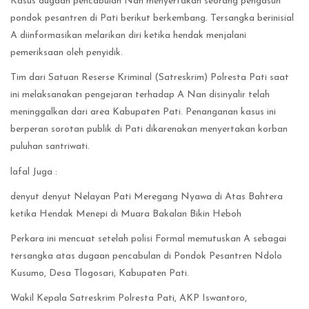
Kasus dugaan pencabulan Nan menyertakan seorang pengasuh
pondok pesantren di Pati berikut berkembang. Tersangka berinisial
A diinformasikan melarikan diri ketika hendak menjalani
pemeriksaan oleh penyidik.
Tim dari Satuan Reserse Kriminal (Satreskrim) Polresta Pati saat
ini melaksanakan pengejaran terhadap A Nan disinyalir telah
meninggalkan dari area Kabupaten Pati. Penanganan kasus ini
berperan sorotan publik di Pati dikarenakan menyertakan korban
puluhan santriwati.
lafal Juga :
denyut denyut Nelayan Pati Meregang Nyawa di Atas Bahtera
ketika Hendak Menepi di Muara Bakalan Bikin Heboh
Perkara ini mencuat setelah polisi Formal memutuskan A sebagai
tersangka atas dugaan pencabulan di Pondok Pesantren Ndolo
Kusumo, Desa Tlogosari, Kabupaten Pati.
Wakil Kepala Satreskrim Polresta Pati, AKP Iswantoro,