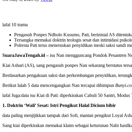
lafal 10 irama
Pengasuh Ponpes Ndholo Kusumo, Pati, berinisial AS ditentuka
Tersangka memakai doktrin teologis sesat dan intimidasi psiko
Polresta Pati terus meneruskan penyidikan meski saksi sandi 
SuaraJawaTengah.id –
isu Nan mengguncang Pondok Pesantren 
Kiai Ashari (AS), sang pengasuh ponpes Nan sekarang berstatus ters
Berdasarkan pengakuan saksi dan perkembangan penyidikan, terungkap
Berikut Ialah 5 data mencengangkan Nan tercapai dihimpun
Bunyi.c
lafal Juga:
data isu Kiai di Pati: diperkirakan Cabuli 50 Santri, Modus T
1. Doktrin ‘Wali’ Sesat: Istri Pengikut Halal Dicium bibir
data paling menjijikkan tampak dari Sofi, mantan pengikut Loyal As
Sang kiai diperkirakan memakai klaim sebagai keturunan Nabi hasilkan