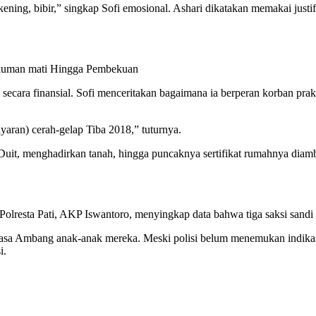
kening, bibir,” singkap Sofi emosional. Ashari dikatakan memakai justif
Hukuman mati Hingga Pembekuan
 secara finansial. Sofi menceritakan bagaimana ia berperan korban pr
yaran) cerah-gelap Tiba 2018,” tuturnya.
t, menghadirkan tanah, hingga puncaknya sertifikat rumahnya diambil
 Polresta Pati, AKP Iswantoro, menyingkap data bahwa tiga saksi sandi 
asa Ambang anak-anak mereka. Meski polisi belum menemukan indikasi
i.