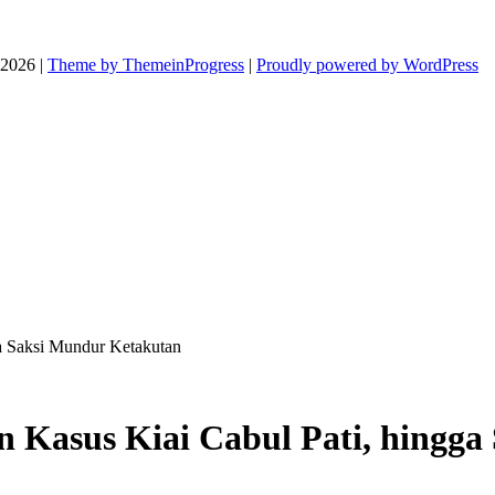
026 |
Theme by ThemeinProgress
|
Proudly powered by WordPress
a Saksi Mundur Ketakutan
 Kasus Kiai Cabul Pati, hingg