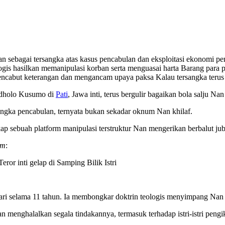
n sebagai tersangka atas kasus pencabulan dan eksploitasi ekonomi pe
logis hasilkan memanipulasi korban serta menguasai harta Barang para 
mencabut keterangan dan mengancam upaya paksa Kalau tersangka terus
Ndholo Kusumo di
Pati
, Jawa inti, terus bergulir bagaikan bola salju N
angka pencabulan, ternyata bukan sekadar oknum Nan khilaf.
 sebuah platform manipulasi terstruktur Nan mengerikan berbalut jub
om
:
eror inti gelap di Samping Bilik Istri
hari selama 11 tahun. Ia membongkar doktrin teologis menyimpang Nan
 menghalalkan segala tindakannya, termasuk terhadap istri-istri pengi