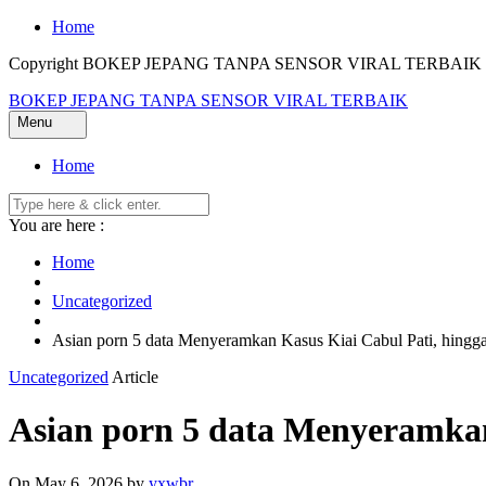
Skip
Home
to
Copyright BOKEP JEPANG TANPA SENSOR VIRAL TERBAIK 2
content
BOKEP JEPANG TANPA SENSOR VIRAL TERBAIK
Menu
Home
You are here :
Home
Uncategorized
Asian porn 5 data Menyeramkan Kasus Kiai Cabul Pati, hingg
Uncategorized
Article
Asian porn 5 data Menyeramkan
On May 6, 2026
by
yxwbr