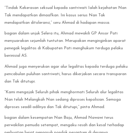
”Tindak Kekerasan seksual kepada santriwati Ialah kejahatan Nan
Tak mendapatkan dimaafkan. Ini kasus serius Nan Tak
mendapatkan ditoleransi,” seru Ahmad di hadapan massa.
bagian dalam unjuk Selera itu, Ahmad mewakili GP Ansor Pati
menyuarakan sejumlah tuntutan. Merupakan menginginkan aparat
penegak legalitas di Kabupaten Pati menghukum terduga pelaku
berinisial AS.
Ahmad juga menyerukan agar alur legalitas kepada terduga pelaku
pencabulan puluhan santriwati, harus dikerjakan secara transparan
dan Tak ditutupi.
”Kami mengajak Seluruh pihak menghormati Seluruh alur legalitas
Nan telah Melangkah Nan sedang diproses kepolisian. Semoga
diproses seadil-adilnya dan Tak ditutupi,” pinta Ahmad.
bagian dalam kesempatan Nan Baju, Ahmad Nawawi terus
perwakilan pemuda setempat, mengaku resah dan kesal terhadap
perbuatan bejat pengasuh pondok pesantren di desanya.