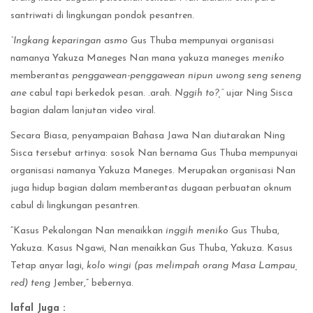
santriwati di lingkungan pondok pesantren.
“Ingkang
keparingan asmo
Gus Thuba mempunyai organisasi
namanya Yakuza Maneges Nan mana yakuza maneges
meniko
memberantas
penggawean-penggawean nipun uwong seng seneng
ane
cabul tapi berkedok pesan. .arah.
Nggih to?,”
ujar Ning Sisca
bagian dalam lanjutan video viral.
Secara Biasa, penyampaian Bahasa Jawa Nan diutarakan Ning
Sisca tersebut artinya: sosok Nan bernama Gus Thuba mempunyai
organisasi namanya Yakuza Maneges. Merupakan organisasi Nan
juga hidup bagian dalam memberantas dugaan perbuatan oknum
cabul di lingkungan pesantren.
“Kasus Pekalongan Nan menaikkan
inggih meniko
Gus Thuba,
Yakuza. Kasus Ngawi, Nan menaikkan Gus Thuba, Yakuza. Kasus
Tetap anyar lagi,
kolo wingi (pas melimpah orang Masa Lampau,
red) teng
Jember,” bebernya.
lafal Juga :