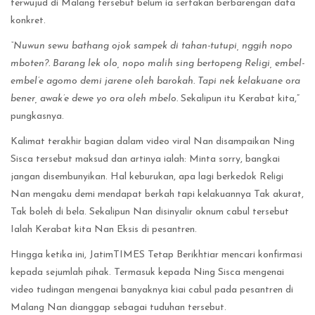
terwujud di Malang tersebut belum ia sertakan berbarengan data
konkret.
“Nuwun sewu bathang ojok sampek di tahan-tutupi, nggih nopo
mboten?.
Barang lek olo, nopo malih sing bertopeng Religi, embel-
embel’e agomo demi jarene oleh barokah. Tapi nek kelakuane ora
bener, awak’e dewe yo ora oleh mbelo.
Sekalipun itu Kerabat kita,”
pungkasnya.
Kalimat terakhir bagian dalam video viral Nan disampaikan Ning
Sisca tersebut maksud dan artinya ialah: Minta sorry, bangkai
jangan disembunyikan. Hal keburukan, apa lagi berkedok Religi
Nan mengaku demi mendapat berkah tapi kelakuannya Tak akurat,
Tak boleh di bela. Sekalipun Nan disinyalir oknum cabul tersebut
Ialah Kerabat kita Nan Eksis di pesantren.
Hingga ketika ini, JatimTIMES Tetap Berikhtiar mencari konfirmasi
kepada sejumlah pihak. Termasuk kepada Ning Sisca mengenai
video tudingan mengenai banyaknya kiai cabul pada pesantren di
Malang Nan dianggap sebagai tuduhan tersebut.