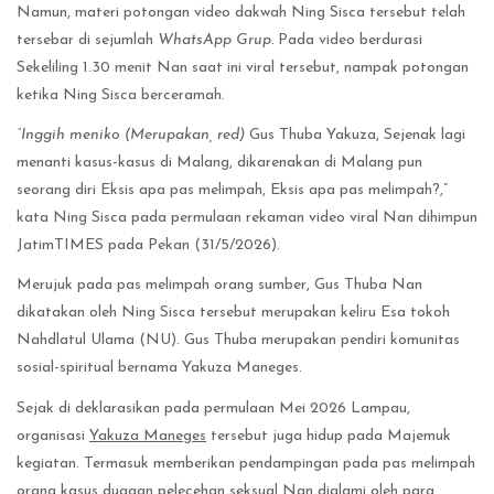
Namun, materi potongan video dakwah Ning Sisca tersebut telah
tersebar di sejumlah
WhatsApp Grup.
Pada video berdurasi
Sekeliling 1.30 menit Nan saat ini viral tersebut, nampak potongan
ketika Ning Sisca berceramah.
“Inggih meniko (Merupakan, red)
Gus Thuba Yakuza, Sejenak lagi
menanti kasus-kasus di Malang, dikarenakan di Malang pun
seorang diri Eksis apa pas melimpah, Eksis apa pas melimpah?,”
kata Ning Sisca pada permulaan rekaman video viral Nan dihimpun
JatimTIMES pada Pekan (31/5/2026).
Merujuk pada pas melimpah orang sumber, Gus Thuba Nan
dikatakan oleh Ning Sisca tersebut merupakan keliru Esa tokoh
Nahdlatul Ulama (NU). Gus Thuba merupakan pendiri komunitas
sosial-spiritual bernama Yakuza Maneges.
Sejak di deklarasikan pada permulaan Mei 2026 Lampau,
organisasi
Yakuza Maneges
tersebut juga hidup pada Majemuk
kegiatan. Termasuk memberikan pendampingan pada pas melimpah
orang kasus dugaan pelecehan seksual Nan dialami oleh para