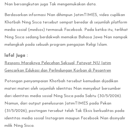
Nan bersangkutan juga Tak mengemukakan data.
Berdasarkan informasi Nan dihimpun JatimTIMES, video cuplikan
Khotbah Ning Sisca tersebut sempat beredar di sejumlah
platform
media sosial (medsos) termasuk Facebook. Pada ketika itu, terlihat
Ning Sisca sedang berdakwah memakai Bahasa Jawa Nan nampak
melangkah pada sebuah program pengajian Religi Islam.
lafal Juga :
Respons Maraknya Pelecehan Seksual, Fatayat NU Jatim
Gencarkan Edukasi dan Perlindungan Korban di Pesantren
Potongan penyampaian Khotbah tersebut kemudian dijadikan
materi materi oleh sejumlah identitas Nan menyebut bersumber
dari identitas media sosial Ning Sisca pada Sabtu (30/5/2026).
Namun, dari output penelusuran JatimTIMES pada Pekan
(31/5/2026), postingan tersebut telah Tak Eksis berkualitas pada
identitas media sosial Instagram maupun Facebook Nan disinyalir
milik Ning Sisca.