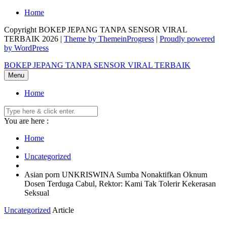
Skip
Home
to
Copyright BOKEP JEPANG TANPA SENSOR VIRAL
content
TERBAIK 2026 |
Theme by ThemeinProgress
|
Proudly powered
by WordPress
BOKEP JEPANG TANPA SENSOR VIRAL TERBAIK
Menu
Home
You are here :
Home
Uncategorized
Asian porn UNKRISWINA Sumba Nonaktifkan Oknum
Dosen Terduga Cabul, Rektor: Kami Tak Tolerir Kekerasan
Seksual
Uncategorized
Article