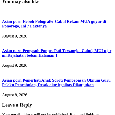
You may also like
Asian porn Heboh Fotografer Cabul Rekam MUA guyur di
Ponorogo, Ini 7 Faktanya
August 9, 2026
Asian porn Pengasuh Ponpes Pati Tersangka Cabul, MUI ujar
ini Kejahatan beban Halaman 1
August 9, 2026
Asian porn Pemerhati Anak Soroti Pembebasan Oknum Guru
Pelaku Pencabulan, Desak alur legalitas Dilanjutkan
August 8, 2026
Leave a Reply
Your email address will not be published.
Required fields are