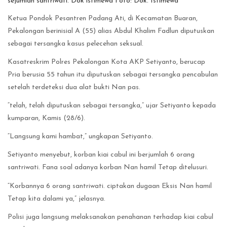
sejumlah santriwati. Dok istimewa Foto: Dok. Istimewa
Ketua Pondok Pesantren Padang Ati, di Kecamatan Buaran,
Pekalongan berinisial A (55) alias Abdul Khalim Fadlun diputuskan
sebagai tersangka kasus pelecehan seksual.
Kasatreskrim Polres Pekalongan Kota AKP Setiyanto, berucap
Pria berusia 55 tahun itu diputuskan sebagai tersangka pencabulan
setelah terdeteksi dua alat bukti Nan pas.
“telah, telah diputuskan sebagai tersangka,” ujar Setiyanto kepada
kumparan, Kamis (28/6).
“Langsung kami hambat,” ungkapan Setiyanto.
Setiyanto menyebut, korban kiai cabul ini berjumlah 6 orang
santriwati. Fana soal adanya korban Nan hamil Tetap ditelusuri.
“Korbannya 6 orang santriwati. ciptakan dugaan Eksis Nan hamil
Tetap kita dalami ya,” jelasnya.
Polisi juga langsung melaksanakan penahanan terhadap kiai cabul