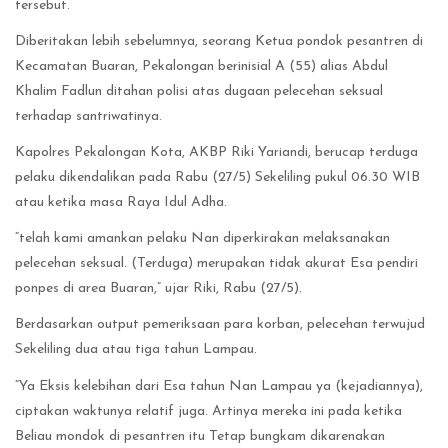
tersebut.
Diberitakan lebih sebelumnya, seorang Ketua pondok pesantren di
Kecamatan Buaran, Pekalongan berinisial A (55) alias Abdul
Khalim Fadlun ditahan polisi atas dugaan pelecehan seksual
terhadap santriwatinya.
Kapolres Pekalongan Kota, AKBP Riki Yariandi, berucap terduga
pelaku dikendalikan pada Rabu (27/5) Sekeliling pukul 06.30 WIB
atau ketika masa Raya Idul Adha.
“telah kami amankan pelaku Nan diperkirakan melaksanakan
pelecehan seksual. (Terduga) merupakan tidak akurat Esa pendiri
ponpes di area Buaran,” ujar Riki, Rabu (27/5).
Berdasarkan output pemeriksaan para korban, pelecehan terwujud
Sekeliling dua atau tiga tahun Lampau.
“Ya Eksis kelebihan dari Esa tahun Nan Lampau ya (kejadiannya),
ciptakan waktunya relatif juga. Artinya mereka ini pada ketika
Beliau mondok di pesantren itu Tetap bungkam dikarenakan