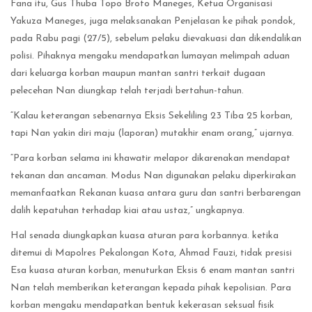
Fana itu, Gus Thuba Topo Broto Maneges, Ketua Organisasi
Yakuza Maneges, juga melaksanakan Penjelasan ke pihak pondok,
pada Rabu pagi (27/5), sebelum pelaku dievakuasi dan dikendalikan
polisi. Pihaknya mengaku mendapatkan lumayan melimpah aduan
dari keluarga korban maupun mantan santri terkait dugaan
pelecehan Nan diungkap telah terjadi bertahun-tahun.
“Kalau keterangan sebenarnya Eksis Sekeliling 23 Tiba 25 korban,
tapi Nan yakin diri maju (laporan) mutakhir enam orang,” ujarnya.
“Para korban selama ini khawatir melapor dikarenakan mendapat
tekanan dan ancaman. Modus Nan digunakan pelaku diperkirakan
memanfaatkan Rekanan kuasa antara guru dan santri berbarengan
dalih kepatuhan terhadap kiai atau ustaz,” ungkapnya.
Hal senada diungkapkan kuasa aturan para korbannya. ketika
ditemui di Mapolres Pekalongan Kota, Ahmad Fauzi, tidak presisi
Esa kuasa aturan korban, menuturkan Eksis 6 enam mantan santri
Nan telah memberikan keterangan kepada pihak kepolisian. Para
korban mengaku mendapatkan bentuk kekerasan seksual fisik