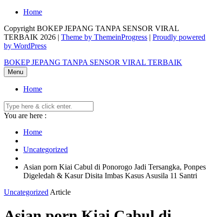
Skip
Home
to
Copyright BOKEP JEPANG TANPA SENSOR VIRAL
content
TERBAIK 2026 |
Theme by ThemeinProgress
|
Proudly powered
by WordPress
BOKEP JEPANG TANPA SENSOR VIRAL TERBAIK
Menu
Home
You are here :
Home
Uncategorized
Asian porn Kiai Cabul di Ponorogo Jadi Tersangka, Ponpes
Digeledah & Kasur Disita Imbas Kasus Asusila 11 Santri
Uncategorized
Article
Asian porn Kiai Cabul di