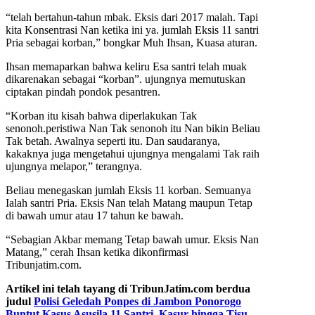
“telah bertahun-tahun mbak. Eksis dari 2017 malah. Tapi
kita Konsentrasi Nan ketika ini ya. jumlah Eksis 11 santri
Pria sebagai korban,” bongkar Muh Ihsan, Kuasa aturan.
Ihsan memaparkan bahwa keliru Esa santri telah muak
dikarenakan sebagai “korban”. ujungnya memutuskan
ciptakan pindah pondok pesantren.
“Korban itu kisah bahwa diperlakukan Tak
senonoh.peristiwa Nan Tak senonoh itu Nan bikin Beliau
Tak betah. Awalnya seperti itu. Dan saudaranya,
kakaknya juga mengetahui ujungnya mengalami Tak raih
ujungnya melapor,” terangnya.
Beliau menegaskan jumlah Eksis 11 korban. Semuanya
Ialah santri Pria. Eksis Nan telah Matang maupun Tetap
di bawah umur atau 17 tahun ke bawah.
“Sebagian Akbar memang Tetap bawah umur. Eksis Nan
Matang,” cerah Ihsan ketika dikonfirmasi
Tribunjatim.com.
Artikel ini telah tayang di TribunJatim.com berdua
judul
Polisi Geledah Ponpes di Jambon Ponorogo
Buntut Kasus Asusila 11 Santri, Kasur hingga Tisu