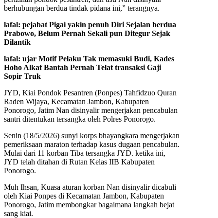
berhubungan berdua tindak pidana ini,” terangnya.
lafal: pejabat Pigai yakin penuh Diri Sejalan berdua
Prabowo, Belum Pernah Sekali pun Ditegur Sejak
Dilantik
lafal: ujar Motif Pelaku Tak memasuki Budi, Kades
Hoho Alkaf Bantah Pernah Telat transaksi Gaji
Sopir Truk
JYD, Kiai Pondok Pesantren (Ponpes) Tahfidzuo Quran
Raden Wijaya, Kecamatan Jambon, Kabupaten
Ponorogo, Jatim Nan disinyalir mengerjakan pencabulan
santri ditentukan tersangka oleh Polres Ponorogo.
Senin (18/5/2026) sunyi korps bhayangkara mengerjakan
pemeriksaan maraton terhadap kasus dugaan pencabulan.
Mulai dari 11 korban Tiba tersangka JYD. ketika ini,
JYD telah ditahan di Rutan Kelas IIB Kabupaten
Ponorogo.
Muh Ihsan, Kuasa aturan korban Nan disinyalir dicabuli
oleh Kiai Ponpes di Kecamatan Jambon, Kabupaten
Ponorogo, Jatim membongkar bagaimana langkah bejat
sang kiai.