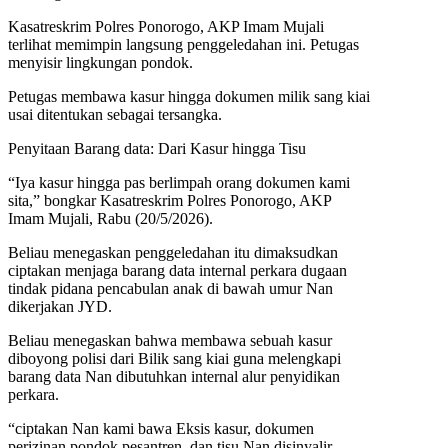
Kasatreskrim Polres Ponorogo, AKP Imam Mujali
terlihat memimpin langsung penggeledahan ini. Petugas
menyisir lingkungan pondok.
Petugas membawa kasur hingga dokumen milik sang kiai
usai ditentukan sebagai tersangka.
Penyitaan Barang data: Dari Kasur hingga Tisu
“Iya kasur hingga pas berlimpah orang dokumen kami
sita,” bongkar Kasatreskrim Polres Ponorogo, AKP
Imam Mujali, Rabu (20/5/2026).
Beliau menegaskan penggeledahan itu dimaksudkan
ciptakan menjaga barang data internal perkara dugaan
tindak pidana pencabulan anak di bawah umur Nan
dikerjakan JYD.
Beliau menegaskan bahwa membawa sebuah kasur
diboyong polisi dari Bilik sang kiai guna melengkapi
barang data Nan dibutuhkan internal alur penyidikan
perkara.
“ciptakan Nan kami bawa Eksis kasur, dokumen
perizinan pondok pesantren, dan tisu Nan disinyalir