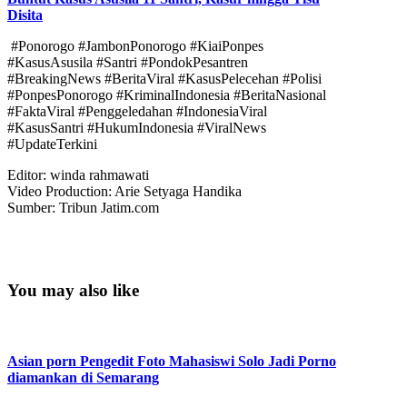
Disita
#Ponorogo #JambonPonorogo #KiaiPonpes
#KasusAsusila #Santri #PondokPesantren
#BreakingNews #BeritaViral #KasusPelecehan #Polisi
#PonpesPonorogo #KriminalIndonesia #BeritaNasional
#FaktaViral #Penggeledahan #IndonesiaViral
#KasusSantri #HukumIndonesia #ViralNews
#UpdateTerkini
Editor: winda rahmawati
Video Production: Arie Setyaga Handika
Sumber: Tribun Jatim.com
You may also like
Asian porn Pengedit Foto Mahasiswi Solo Jadi Porno
diamankan di Semarang