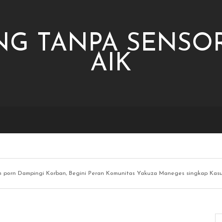
NG TANPA SENSOR
AIK
n porn Dampingi Korban, Begini Peran Komunitas Yakuza Maneges singkap Kasu