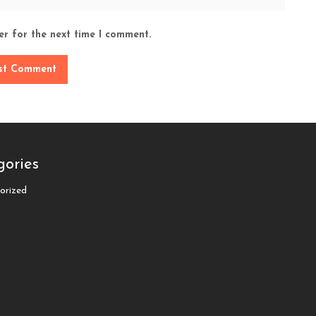
er for the next time I comment.
gories
orized