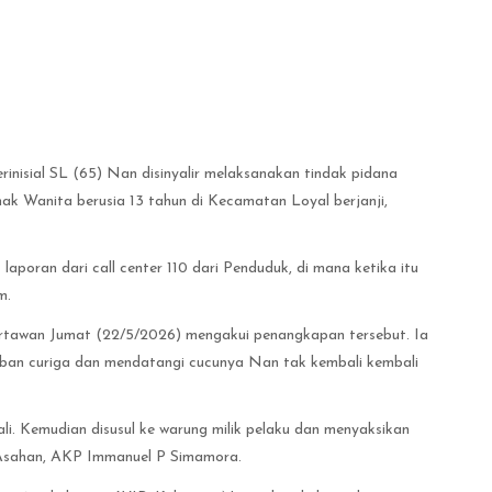
inisial SL (65) Nan disinyalir melaksanakan tindak pidana
ak Wanita berusia 13 tahun di Kecamatan Loyal berjanji,
laporan dari call center 110 dari Penduduk, di mana ketika itu
am.
artawan Jumat (22/5/2026) mengakui penangkapan tersebut. Ia
orban curiga dan mendatangi cucunya Nan tak kembali kembali
i. Kemudian disusul ke warung milik pelaku dan menyaksikan
s Asahan, AKP Immanuel P Simamora.