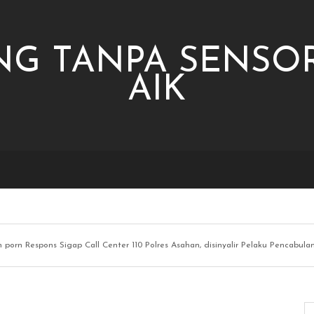
NG TANPA SENSOR
AIK
n porn Respons Sigap Call Center 110 Polres Asahan, disinyalir Pelaku Pencabu