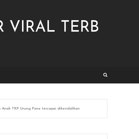
 VIRAL TERB
lan Anak TKP Urung Pane tercapai dikendalikan