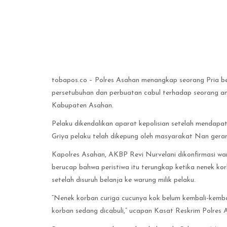
tobapos.co – Polres Asahan menangkap seorang Pria ber
persetubuhan dan perbuatan cabul terhadap seorang an
Kabupaten Asahan.
Pelaku dikendalikan aparat kepolisian setelah mendapat 
Griya pelaku telah dikepung oleh masyarakat Nan ger
Kapolres Asahan, AKBP Revi Nurvelani dikonfirmasi w
berucap bahwa peristiwa itu terungkap ketika nenek k
setelah disuruh belanja ke warung milik pelaku.
“Nenek korban curiga cucunya kok belum kembali-kembal
korban sedang dicabuli,” ucapan Kasat Reskrim Polre