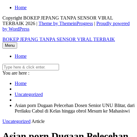
Skip
Home
to
Copyright BOKEP JEPANG TANPA SENSOR VIRAL
content
TERBAIK 2026 |
Theme by ThemeinProgress
|
Proudly powered
by WordPress
BOKEP JEPANG TANPA SENSOR VIRAL TERBAIK
Menu
Home
You are here :
Home
Uncategorized
Asian porn Dugaan Pelecehan Dosen Senior UNU Blitar, dari
Perilaku Cabul di Kelas hingga obrol Mesum ke Mahasiswi
Uncategorized
Article
Asian porn Dugaan Pelecehan