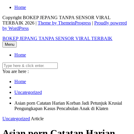
Skip
Home
to
Copyright BOKEP JEPANG TANPA SENSOR VIRAL
content
TERBAIK 2026 |
Theme by ThemeinProgress
|
Proudly powered
by WordPress
BOKEP JEPANG TANPA SENSOR VIRAL TERBAIK
Menu
Home
You are here :
Home
Uncategorized
Asian porn Catatan Harian Korban Jadi Petunjuk Krusial
Pengungkapan Kasus Pencabulan Anak di Klaten
Uncategorized
Article
Asian porn Catatan Harian