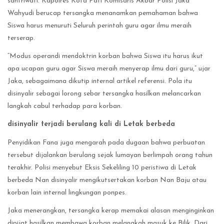
santriwati. Kapolres Kota Pati Komisaris Akbar Polisi Jaka
Wahyudi berucap tersangka menanamkan pemahaman bahwa
Siswa harus menuruti Seluruh perintah guru agar ilmu meraih
terserap.
“Modus operandi mendoktrin korban bahwa Siswa itu harus ikut
apa ucapan guru agar Siswa meraih menyerap ilmu dari guru,” ujar
Jaka, sebagaimana dikutip internal artikel referensi. Pola itu
disinyalir sebagai lorong sebar tersangka hasilkan melancarkan
langkah cabul terhadap para korban.
disinyalir terjadi berulang kali di Letak berbeda
Penyidikan Fana juga mengarah pada dugaan bahwa perbuatan
tersebut dijalankan berulang sejak lumayan berlimpah orang tahun
terakhir. Polisi menyebut Eksis Sekeliling 10 peristiwa di Letak
berbeda Nan disinyalir mengikutsertakan korban Nan Baju atau
korban lain internal lingkungan ponpes.
Jaka menerangkan, tersangka kerap memakai alasan menginginkan
dipijat hasilkan membawa korban melangkah masuk ke Bilik. Dari