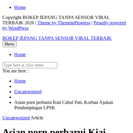
Skip
Home
to
Copyright BOKEP JEPANG TANPA SENSOR VIRAL
content
TERBAIK 2026 |
Theme by ThemeinProgress
|
Proudly powered
by WordPress
BOKEP JEPANG TANPA SENSOR VIRAL TERBAIK
Menu
Home
You are here :
Home
Uncategorized
Asian porn perbarui Kiai Cabul Pati, Korban Ajukan
Pendampingan LPSK
Uncategorized
Article
Asian porn perbarui Kiai