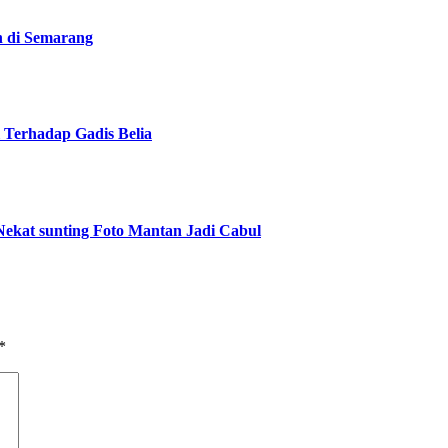
n di Semarang
 Terhadap Gadis Belia
ekat sunting Foto Mantan Jadi Cabul
*