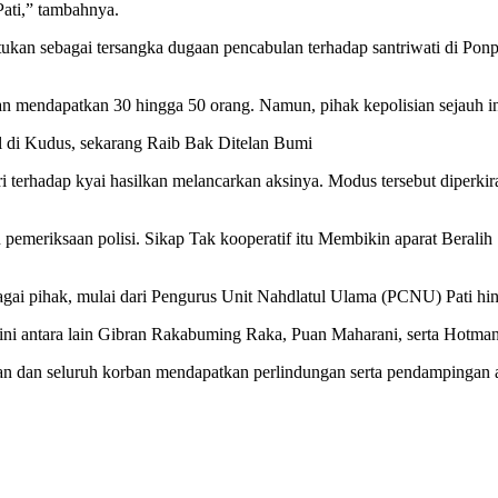
Pati,” tambahnya.
tentukan sebagai tersangka dugaan pencabulan terhadap santriwati di
an mendapatkan 30 hingga 50 orang. Namun, pihak kepolisian sejauh in
al di Kudus, sekarang Raib Bak Ditelan Bumi
 terhadap kyai hasilkan melancarkan aksinya. Modus tersebut diperkir
n pemeriksaan polisi. Sikap Tak kooperatif itu Membikin aparat Berali
agai pihak, mulai dari Pengurus Unit Nahdlatul Ulama (PCNU) Pati hi
ini antara lain Gibran Rakabuming Raka, Puan Maharani, serta Hotman
ran dan seluruh korban mendapatkan perlindungan serta pendampingan 