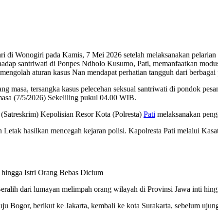
i di Wonogiri pada Kamis, 7 Mei 2026 setelah melaksanakan pelarian l
hadap santriwati di Ponpes Ndholo Kusumo, Pati, memanfaatkan modus
 mengolah aturan kasus Nan mendapat perhatian tangguh dari berbagai 
g masa, tersangka kasus pelecehan seksual santriwati di pondok pesan
asa (7/5/2026) Sekeliling pukul 04.00 WIB.
 (Satreskrim) Kepolisian Resor Kota (Polresta)
Pati
melaksanakan pengej
ndah Letak hasilkan mencegah kejaran polisi. Kapolresta Pati melalui
 hingga Istri Orang Bebas Dicium
Beralih dari lumayan melimpah orang wilayah di Provinsi Jawa inti hing
 Bogor, berikut ke Jakarta, kembali ke kota Surakarta, sebelum ujun