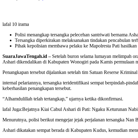
lafal 10 irama
Polisi menangkap tersangka pelecehan santriwati bernama Ashar
Tersangka diperkirakan melaksanakan tindakan pencabulan ter
Pihak kepolisian membawa pelaku ke Mapolresta Pati hasilkan
SuaraJawaTengah.id –
Setelah buron selama lumayan melimpah oran
Ashari dikendalikan di Kabupaten Wonogiri pada Kamis permulaan m
Penangkapan tersebut dijalankan setelah tim Satuan Reserse Kriminal
internal pelariannya, tersangka teridentifikasi sempat berpindah-pi
keberhasilan penangkapan tersebut.
“Alhamdulillah telah tertangkap,” ujarnya ketika dikonfirmasi.
lafal Juga:
Bejatnya Kiai Cabul Ashari di Pati: Ngaku Keturunan Nabi
Menurutnya, polisi berikut mengejar jejak perjalanan tersangka Nan 
Ashari dikatakan sempat berada di Kabupaten Kudus, kemudian menuju