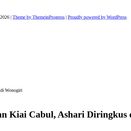
026 |
Theme by ThemeinProgress
|
Proudly powered by WordPress
 di Wonogiri
an Kiai Cabul, Ashari Diringkus 