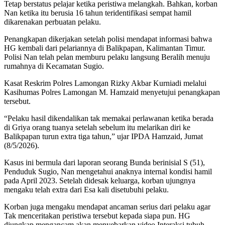
Tetap berstatus pelajar ketika peristiwa melangkah. Bahkan, korban
Nan ketika itu berusia 16 tahun teridentifikasi sempat hamil
dikarenakan perbuatan pelaku.
Penangkapan dikerjakan setelah polisi mendapat informasi bahwa
HG kembali dari pelariannya di Balikpapan, Kalimantan Timur.
Polisi Nan telah pelan memburu pelaku langsung Beralih menuju
rumahnya di Kecamatan Sugio.
Kasat Reskrim Polres Lamongan Rizky Akbar Kurniadi melalui
Kasihumas Polres Lamongan M. Hamzaid menyetujui penangkapan
tersebut.
“Pelaku hasil dikendalikan tak memakai perlawanan ketika berada
di Griya orang tuanya setelah sebelum itu melarikan diri ke
Balikpapan turun extra tiga tahun,” ujar IPDA Hamzaid, Jumat
(8/5/2026).
Kasus ini bermula dari laporan seorang Bunda berinisial S (51),
Penduduk Sugio, Nan mengetahui anaknya internal kondisi hamil
pada April 2023. Setelah didesak keluarga, korban ujungnya
mengaku telah extra dari Esa kali disetubuhi pelaku.
Korban juga mengaku mendapat ancaman serius dari pelaku agar
Tak menceritakan peristiwa tersebut kepada siapa pun. HG
diungkap mengancam akan menyebarkan video Interaksi tubuh