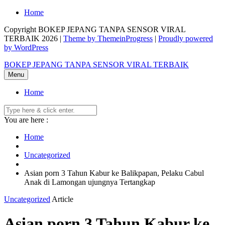
Skip
Home
to
Copyright BOKEP JEPANG TANPA SENSOR VIRAL
content
TERBAIK 2026 |
Theme by ThemeinProgress
|
Proudly powered
by WordPress
BOKEP JEPANG TANPA SENSOR VIRAL TERBAIK
Menu
Home
You are here :
Home
Uncategorized
Asian porn 3 Tahun Kabur ke Balikpapan, Pelaku Cabul
Anak di Lamongan ujungnya Tertangkap
Uncategorized
Article
Asian porn 3 Tahun Kabur ke