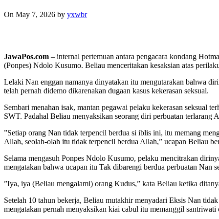
On May 7, 2026
by
yxwbr
JawaPos.com
– internal pertemuan antara pengacara kondang Hotman 
(Ponpes) Ndolo Kusumo. Beliau menceritakan kesaksian atas perilaku
Lelaki Nan enggan namanya dinyatakan itu mengutarakan bahwa dirinya
telah pernah didemo dikarenakan dugaan kasus kekerasan seksual.
Sembari menahan isak, mantan pegawai pelaku kekerasan seksual terh
SWT. Padahal Beliau menyaksikan seorang diri perbuatan terlarang A
”Setiap orang Nan tidak terpencil berdua si iblis ini, itu memang meng
Allah, seolah-olah itu tidak terpencil berdua Allah,” ucapan Beliau b
Selama mengasuh Ponpes Ndolo Kusumo, pelaku mencitrakan dirinya 
mengatakan bahwa ucapan itu Tak dibarengi berdua perbuatan Nan ses
”Iya, iya (Beliau mengalami) orang Kudus,” kata Beliau ketika dita
Setelah 10 tahun bekerja, Beliau mutakhir menyadari Eksis Nan tidak 
mengatakan pernah menyaksikan kiai cabul itu memanggil santriwati 