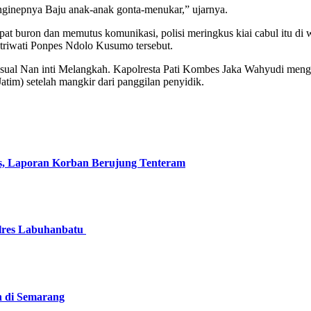
 nginepnya Baju anak-anak gonta-menukar,” ujarnya.
pat buron dan memutus komunikasi, polisi meringkus kiai cabul itu di w
triwati Ponpes Ndolo Kusumo tersebut.
seksual Nan inti Melangkah. Kapolresta Pati Kombes Jaka Wahyudi meng
tim) setelah mangkir dari panggilan penyidik.
s, Laporan Korban Berujung Tenteram
olres Labuhanbatu
n di Semarang