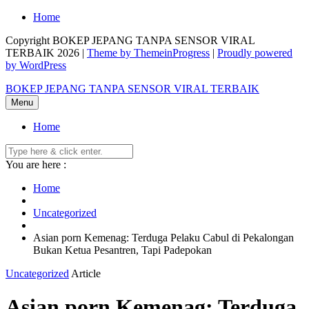
Skip
Home
to
Copyright BOKEP JEPANG TANPA SENSOR VIRAL
content
TERBAIK 2026 |
Theme by ThemeinProgress
|
Proudly powered
by WordPress
BOKEP JEPANG TANPA SENSOR VIRAL TERBAIK
Menu
Home
You are here :
Home
Uncategorized
Asian porn Kemenag: Terduga Pelaku Cabul di Pekalongan
Bukan Ketua Pesantren, Tapi Padepokan
Uncategorized
Article
Asian porn Kemenag: Terduga