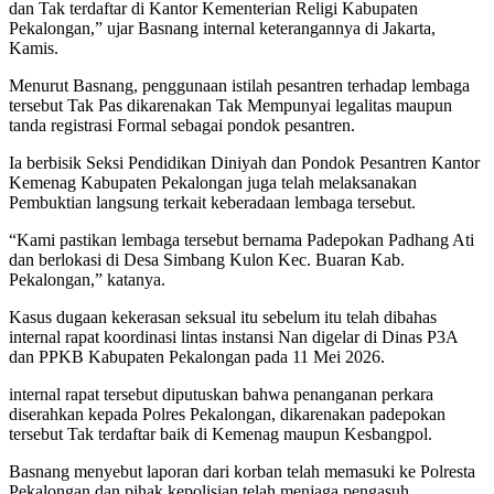
dan Tak terdaftar di Kantor Kementerian Religi Kabupaten
Pekalongan,” ujar Basnang internal keterangannya di Jakarta,
Kamis.
Menurut Basnang, penggunaan istilah pesantren terhadap lembaga
tersebut Tak Pas dikarenakan Tak Mempunyai legalitas maupun
tanda registrasi Formal sebagai pondok pesantren.
Ia berbisik Seksi Pendidikan Diniyah dan Pondok Pesantren Kantor
Kemenag Kabupaten Pekalongan juga telah melaksanakan
Pembuktian langsung terkait keberadaan lembaga tersebut.
“Kami pastikan lembaga tersebut bernama Padepokan Padhang Ati
dan berlokasi di Desa Simbang Kulon Kec. Buaran Kab.
Pekalongan,” katanya.
Kasus dugaan kekerasan seksual itu sebelum itu telah dibahas
internal rapat koordinasi lintas instansi Nan digelar di Dinas P3A
dan PPKB Kabupaten Pekalongan pada 11 Mei 2026.
internal rapat tersebut diputuskan bahwa penanganan perkara
diserahkan kepada Polres Pekalongan, dikarenakan padepokan
tersebut Tak terdaftar baik di Kemenag maupun Kesbangpol.
Basnang menyebut laporan dari korban telah memasuki ke Polresta
Pekalongan dan pihak kepolisian telah menjaga pengasuh