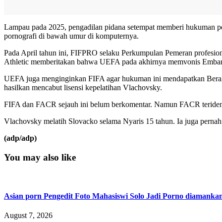
Lampau pada 2025, pengadilan pidana setempat memberi hukuman penj
pornografi di bawah umur di komputernya.
Pada April tahun ini, FIFPRO selaku Perkumpulan Pemeran profesio
Athletic memberitakan bahwa UEFA pada akhirnya memvonis Embarg
UEFA juga menginginkan FIFA agar hukuman ini mendapatkan Beraks
hasilkan mencabut lisensi kepelatihan Vlachovsky.
FIFA dan FACR sejauh ini belum berkomentar. Namun FACR teridenti
Vlachovsky melatih Slovacko selama Nyaris 15 tahun. Ia juga pern
(adp/adp)
You may also like
Asian porn Pengedit Foto Mahasiswi Solo Jadi Porno diamanka
August 7, 2026