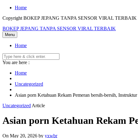
Skip
Home
to
Copyright BOKEP JEPANG TANPA SENSOR VIRAL TERBAIK 2
content
BOKEP JEPANG TANPA SENSOR VIRAL TERBAIK
Menu
Home
You are here :
Home
Uncategorized
Asian porn Ketahuan Rekam Pemeran bersih-bersih, Instruktu
Uncategorized
Article
Asian porn Ketahuan Rekam Pem
On May 20, 2026
by
yxwbr