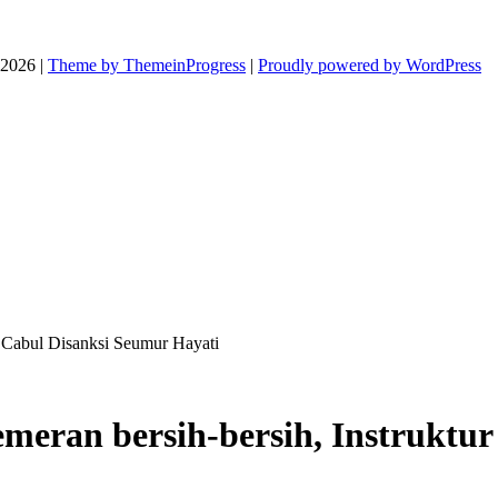
026 |
Theme by ThemeinProgress
|
Proudly powered by WordPress
r Cabul Disanksi Seumur Hayati
eran bersih-bersih, Instruktur