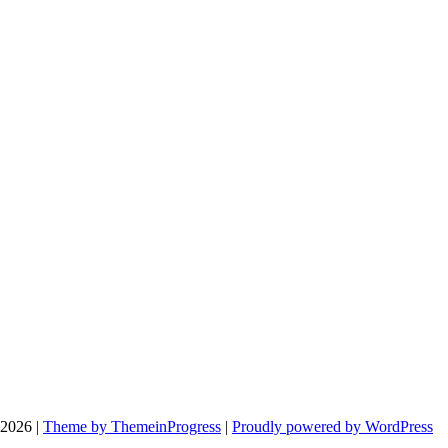
026 |
Theme by ThemeinProgress
|
Proudly powered by WordPress