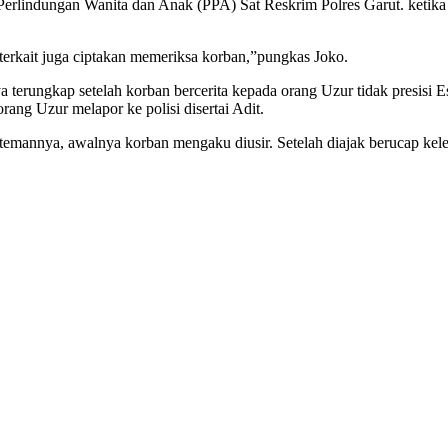
Perlindungan Wanita dan Anak (PPA) Sat Reskrim Polres Garut. ketika i
erkait juga ciptakan memeriksa korban,”pungkas Joko.
 terungkap setelah korban bercerita kepada orang Uzur tidak presisi Es
ang Uzur melapor ke polisi disertai Adit.
temannya, awalnya korban mengaku diusir. Setelah diajak berucap kele