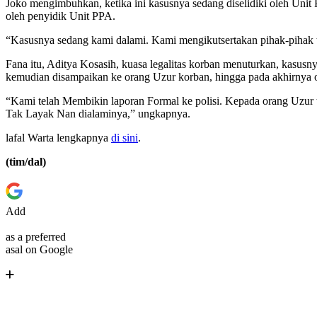
Joko mengimbuhkan, ketika ini kasusnya sedang diselidiki oleh Unit 
oleh penyidik Unit PPA.
“Kasusnya sedang kami dalami. Kami mengikutsertakan pihak-pihak t
Fana itu, Aditya Kosasih, kuasa legalitas korban menuturkan, kasusnya
kemudian disampaikan ke orang Uzur korban, hingga pada akhirnya or
“Kami telah Membikin laporan Formal ke polisi. Kepada orang Uzur 
Tak Layak Nan dialaminya,” ungkapnya.
lafal Warta lengkapnya
di sini
.
(tim/dal)
Add
as a preferred
asal on Google