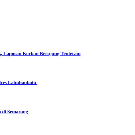
s, Laporan Korban Berujung Tenteram
olres Labuhanbatu
n di Semarang