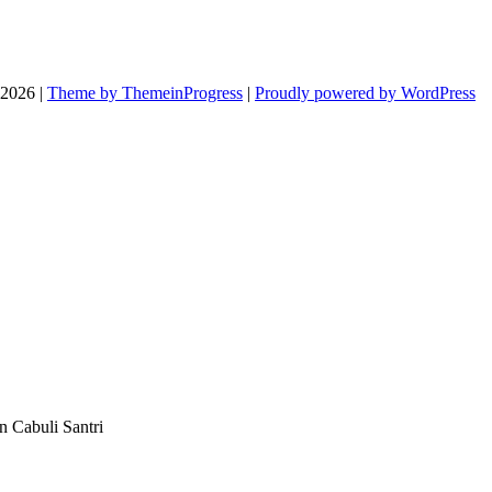
026 |
Theme by ThemeinProgress
|
Proudly powered by WordPress
n Cabuli Santri