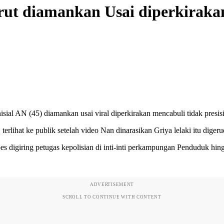
rut diamankan Usai diperkirakan
isial AN (45) diamankan usai viral diperkirakan mencabuli tidak presis
erlihat ke publik setelah video Nan dinarasikan Griya lelaki itu dige
 digiring petugas kepolisian di inti-inti perkampungan Penduduk hingg
ADVERTISEMENT
SCROLL TO CONTINUE WITH CONTENT