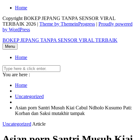
Skip
Home
to
Copyright BOKEP JEPANG TANPA SENSOR VIRAL
content
TERBAIK 2026 |
Theme by ThemeinProgress
|
Proudly powered
by WordPress
BOKEP JEPANG TANPA SENSOR VIRAL TERBAIK
Menu
Home
You are here :
Home
Uncategorized
Asian porn Santri Musuh Kiai Cabul Ndholo Kusumo Pati:
Korban dan Saksi mutakhir tampak
Uncategorized
Article
Asian porn Santri Musuh Kiai