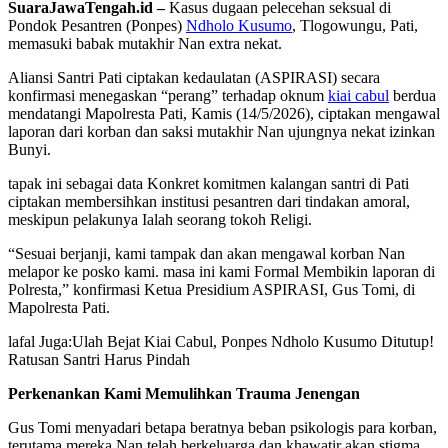
SuaraJawaTengah.id –
Kasus dugaan pelecehan seksual di
Pondok Pesantren (Ponpes)
Ndholo Kusumo
, Tlogowungu, Pati,
memasuki babak mutakhir Nan extra nekat.
Aliansi Santri Pati ciptakan kedaulatan (ASPIRASI) secara
konfirmasi menegaskan “perang” terhadap oknum
kiai cabul
berdua
mendatangi Mapolresta Pati, Kamis (14/5/2026), ciptakan mengawal
laporan dari korban dan saksi mutakhir Nan ujungnya nekat izinkan
Bunyi.
tapak ini sebagai data Konkret komitmen kalangan santri di Pati
ciptakan membersihkan institusi pesantren dari tindakan amoral,
meskipun pelakunya Ialah seorang tokoh Religi.
“Sesuai berjanji, kami tampak dan akan mengawal korban Nan
melapor ke posko kami. masa ini kami Formal Membikin laporan di
Polresta,” konfirmasi Ketua Presidium ASPIRASI, Gus Tomi, di
Mapolresta Pati.
lafal Juga:
Ulah Bejat Kiai Cabul, Ponpes Ndholo Kusumo Ditutup!
Ratusan Santri Harus Pindah
Perkenankan Kami Memulihkan Trauma Jenengan
Gus Tomi menyadari betapa beratnya beban psikologis para korban,
terutama mereka Nan telah berkeluarga dan khawatir akan stigma