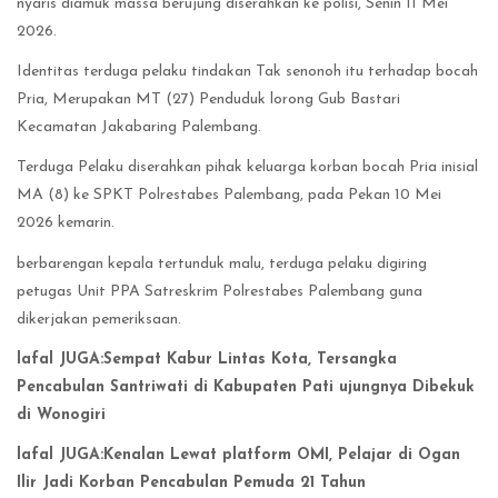
nyaris diamuk massa berujung diserahkan ke polisi, Senin 11 Mei
2026.
Identitas terduga pelaku tindakan Tak senonoh itu terhadap bocah
Pria, Merupakan MT (27) Penduduk lorong Gub Bastari
Kecamatan Jakabaring Palembang.
Terduga Pelaku diserahkan pihak keluarga korban bocah Pria inisial
MA (8) ke SPKT Polrestabes Palembang, pada Pekan 10 Mei
2026 kemarin.
berbarengan kepala tertunduk malu, terduga pelaku digiring
petugas Unit PPA Satreskrim Polrestabes Palembang guna
dikerjakan pemeriksaan.
lafal JUGA:Sempat Kabur Lintas Kota, Tersangka
Pencabulan Santriwati di Kabupaten Pati ujungnya Dibekuk
di Wonogiri
lafal JUGA:Kenalan Lewat platform OMI, Pelajar di Ogan
Ilir Jadi Korban Pencabulan Pemuda 21 Tahun