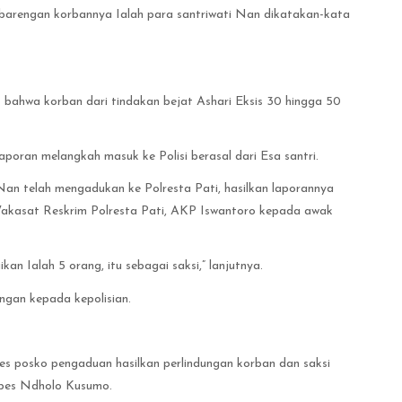
barengan korbannya Ialah para santriwati Nan dikatakan-kata
ut bahwa korban dari tindakan bejat Ashari Eksis 30 hingga 50
poran melangkah masuk ke Polisi berasal dari Esa santri.
i Nan telah mengadukan ke Polresta Pati, hasilkan laporannya
Wakasat Reskrim Polresta Pati, AKP Iswantoro kepada awak
kan Ialah 5 orang, itu sebagai saksi,” lanjutnya.
ngan kepada kepolisian.
ses posko pengaduan hasilkan perlindungan korban dan saksi
npes Ndholo Kusumo.