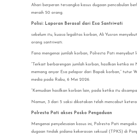
Ahari berperan tersangka kasus dugaan pencabulan ber
meraih 50 orang.
Polisi: Laporan Berasal dari Esa Santriwati
sebelum itu, kuasa legalitas korban, Ali Yusron menyeb
orang santriwati.
Fana mengenai jumlah korban, Polresta Pati menyebut la
“Terkait berbarengan jumlah korban, hasilkan ketika in
memang anyar Esa pelapor dari Bapak korban,” tutur 
media pada Rabu, 6 Mei 2026.
“Kemudian hasilkan korban lain, pada ketika itu disampai
Namun, 3 dari 5 saksi dikatakan telah mencabut ketera
Polresta Pati akses Posko Pengaduan
Mengenai penyelesaian kasus ini, Polresta Pati mengak
dugaan tindak pidana kekerasan seksual (TPKS) di Po