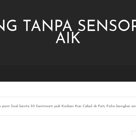
NG TANPA SENSOR
AIK
n porn Soal berita 50 Santriwati jadi Korban Kiai Cabul di Pati, Polisi bongkar a