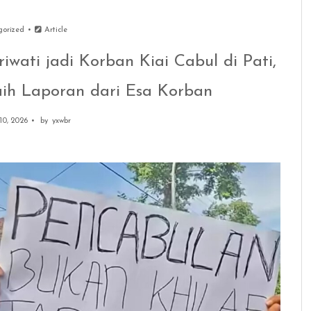
gorized
Article
iwati jadi Korban Kiai Cabul di Pati,
raih Laporan dari Esa Korban
10, 2026
by
yxwbr