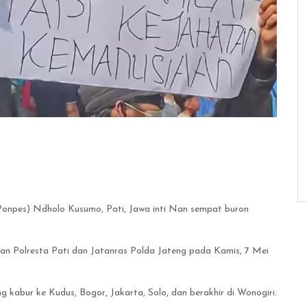
onpes) Ndholo Kusumo, Pati, Jawa inti Nan sempat buron
an Polresta Pati dan Jatanras Polda Jateng pada Kamis, 7 Mei
g kabur ke Kudus, Bogor, Jakarta, Solo, dan berakhir di Wonogiri.