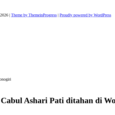
026 |
Theme by ThemeinProgress
|
Proudly powered by WordPress
onogiri
Cabul Ashari Pati ditahan di Wo