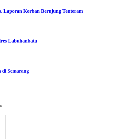
s, Laporan Korban Berujung Tenteram
olres Labuhanbatu
n di Semarang
*