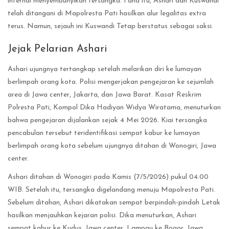
internal menyembunyikan tersangka. Fana itu, Ashari dan Kuswandi
telah ditangani di Mapolresta Pati hasilkan alur legalitas extra
terus. Namun, sejauh ini Kuswandi Tetap berstatus sebagai saksi.
Jejak Pelarian Ashari
Ashari ujungnya tertangkap setelah melarikan diri ke lumayan
berlimpah orang kota. Polisi mengerjakan pengejaran ke sejumlah
area di Jawa center, Jakarta, dan Jawa Barat. Kasat Reskrim
Polresta Pati, Kompol Dika Hadiyan Widya Wiratama, menuturkan
bahwa pengejaran dijalankan sejak 4 Mei 2026. Kiai tersangka
pencabulan tersebut teridentifikasi sempat kabur ke lumayan
berlimpah orang kota sebelum ujungnya ditahan di Wonogiri, Jawa
center.
Ashari ditahan di Wonogiri pada Kamis (7/5/2026) pukul 04.00
WIB. Setelah itu, tersangka digelandang menuju Mapolresta Pati.
Sebelum ditahan, Ashari dikatakan sempat berpindah-pindah Letak
hasilkan menjauhkan kejaran polisi. Dika menuturkan, Ashari
sempat kabur ke Kudus, Jawa center, Lampau ke Bogor, Jawa