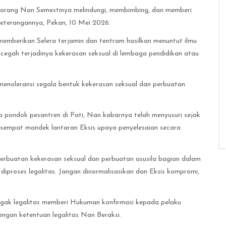
leh orang Nan Semestinya melindungi, membimbing, dan memberi
 keterangannya, Pekan, 10 Mei 2026.
emberikan Selera terjamin dan tentram hasilkan menuntut ilmu
ncegah terjadinya kekerasan seksual di lembaga pendidikan atau
menoleransi segala bentuk kekerasan seksual dan perbuatan
 Esa pondok pesantren di Pati, Nan kabarnya telah menyusuri sejak
sempat mandek lantaran Eksis upaya penyelesaian secara
 perbuatan kekerasan seksual dan perbuatan asusila bagian dalam
iproses legalitas. Jangan dinormalisasikan dan Eksis kompromi,
egak legalitas memberi Hukuman konfirmasi kepada pelaku
ngan ketentuan legalitas Nan Beraksi.