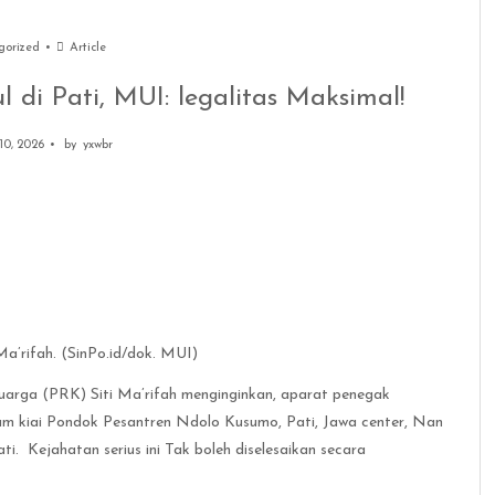
gorized
Article
 di Pati, MUI: legalitas Maksimal!
10, 2026
by
yxwbr
a’rifah. (SinPo.id/dok. MUI)
arga (PRK) Siti Ma’rifah menginginkan, aparat penegak
m kiai Pondok Pesantren Ndolo Kusumo, Pati, Jawa center, Nan
i. Kejahatan serius ini Tak boleh diselesaikan secara