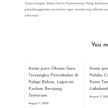
“kuasa bagian dalam hal ini Kementerian Religi berba
penyelenggaraan pesantren agar mendorong adanya audit
tukasnya.
You m
Asian porn Oknum Guru
Asian po
Tersangka Pencabulan di
Pelaku C
Palupi Bebas, Laporan
Kena Tan
Korban Berujung
Labuhan
Tenteram
August 7, 20
August 7, 2026