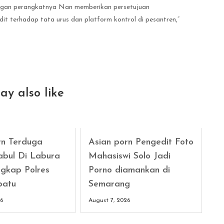
rengan perangkatnya Nan memberikan persetujuan
 terhadap tata urus dan platform kontrol di pesantren,”
ay also like
rn Terduga
Asian porn Pengedit Foto
abul Di Labura
Mahasiswi Solo Jadi
gkap Polres
Porno diamankan di
batu
Semarang
26
August 7, 2026