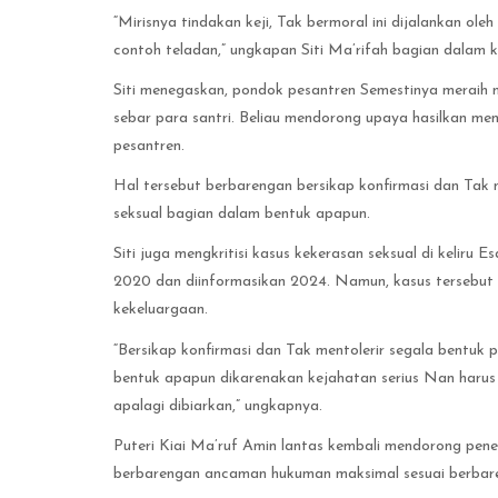
“Mirisnya tindakan keji, Tak bermoral ini dijalankan o
contoh teladan,” ungkapan Siti Ma’rifah bagian dalam
Siti menegaskan, pondok pesantren Semestinya meraih m
sebar para santri. Beliau mendorong upaya hasilkan me
pesantren.
Hal tersebut berbarengan bersikap konfirmasi dan Tak 
seksual bagian dalam bentuk apapun.
Siti juga mengkritisi kasus kekerasan seksual di keliru
2020 dan diinformasikan 2024. Namun, kasus tersebut 
kekeluargaan.
“Bersikap konfirmasi dan Tak mentolerir segala bentuk
bentuk apapun dikarenakan kejahatan serius Nan harus d
apalagi dibiarkan,” ungkapnya.
Puteri Kiai Ma’ruf Amin lantas kembali mendorong pen
berbarengan ancaman hukuman maksimal sesuai berbare