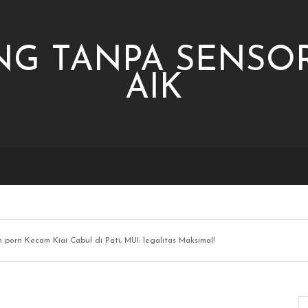
NG TANPA SENSOR
AIK
n porn Kecam Kiai Cabul di Pati, MUI: legalitas Maksimal!