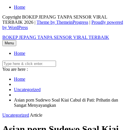
Skip
Home
to
Copyright BOKEP JEPANG TANPA SENSOR VIRAL
content
TERBAIK 2026 |
Theme by ThemeinProgress
|
Proudly powered
by WordPress
BOKEP JEPANG TANPA SENSOR VIRAL TERBAIK
Menu
Home
You are here :
Home
Uncategorized
Asian porn Sudewo Soal Kiai Cabul di Pati: Prihatin dan
Sangat Menyayangkan
Uncategorized
Article
Asian porn Sudewo Soal Kiai