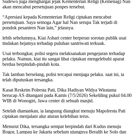
Sudewo juga menghargai jejak Kementerian Religi (Kemenag) Nan
akan mencabut persetujuan ponpes tersebut.
“Apresiasi kepada Kementerian Religi ciptakan mencabut
persetujuan. Saya semoga Agar hal Nan serupa Tak terjadi di
pondok pesantren Nan lain,” jelasnya.
lebih sebelumnya, Kiai Ashari center berperan sorotan publik usai
tindakan bejatnya terhadap puluhan santriwati terkuak.
Usai terbongkar, polisi segera melaksanakan pengejaran terhadap
pelaku. Namun, kiai itu sangat lihai ciptakan mengelebuhi aparat
berdua berpindah-pindah kota.
Tak lamban berselang, polisi tercapai menjaga pelaku. saat ini, ia
telah diputuskan tersangka.
Kasat Reskrim Polresta Pati, Dika Hadiyan Widya Wiratama
berucap AS ditangani pada Kamis (7/5/2026) Sekeliling pukul 04.00
WIB di Wonogiri, Jawa center di sebuah masjid.
Setelah diamankan, ia langsung diangkut menuju Mapolresta Pati
ciptakan menjalani alur aturan kelebihan terus.
Menurut Dika, tersangka sempat berpindah dari Kudus menuju
Bogor, Lampau ke Jakarta sebelum ujungnya Beralih ke Solo dan