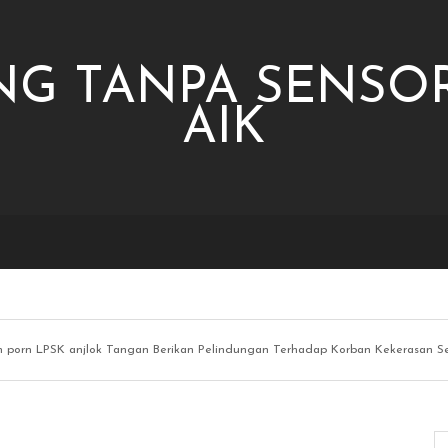
NG TANPA SENSOR
AIK
n porn LPSK anjlok Tangan Berikan Pelindungan Terhadap Korban Kekerasan Sek