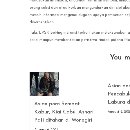
merasakan intimidasi, ancaman tuntutan kembali, hingg
orang saksi dan atau korban mengundurkan diri ciptaka
meraih informasi mengenai dugaan upaya pemberian sej
diberhentikan.
”lalu, LPSK Seiring instansi terkait akan melaksanakan
saksi maupun memberitakan peristiwa tindak pidana Nan
You m
Asian po
Pencabul
Labura d
Asian porn Sempat
Kabur, Kiai Cabul Ashari
August 6, 20
Pati ditahan di Wonogiri
August 6, 2026