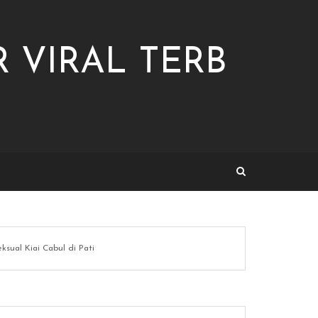
 VIRAL TERB
sual Kiai Cabul di Pati