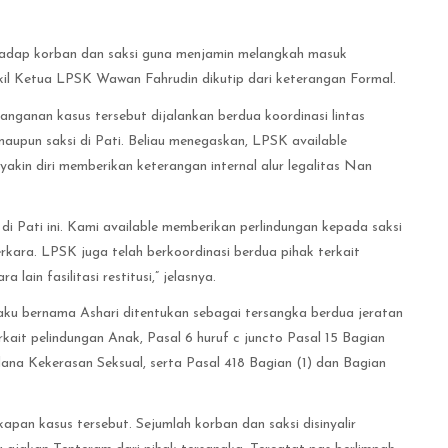
rhadap korban dan saksi guna menjamin melangkah masuk
il Ketua LPSK Wawan Fahrudin dikutip dari keterangan Formal.
nganan kasus tersebut dijalankan berdua koordinasi lintas
upun saksi di Pati. Beliau menegaskan, LPSK available
akin diri memberikan keterangan internal alur legalitas Nan
di Pati ini. Kami available memberikan perlindungan kepada saksi
rkara. LPSK juga telah berkoordinasi berdua pihak terkait
ain fasilitasi restitusi,” jelasnya.
laku bernama Ashari ditentukan sebagai tersangka berdua jeratan
ait pelindungan Anak, Pasal 6 huruf c juncto Pasal 15 Bagian
ana Kekerasan Seksual, serta Pasal 418 Bagian (1) dan Bagian
apan kasus tersebut. Sejumlah korban dan saksi disinyalir