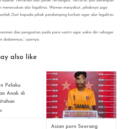
a ajakan Tenteram dari pihak tersangka. Tercatat pas berlimpah
n meneruskan alur legalitas. Wawan menyebut, pihaknya juga
umlah Duit kepada pihak pendamping korban agar alur legalitas
 asesmen dan penguatan pada para santri agar yakin diri sebagai
 dialaminya,” ujarnya.
ay also like
rn Pelaku
an Anak di
itahan
26
Asian porn Seorang