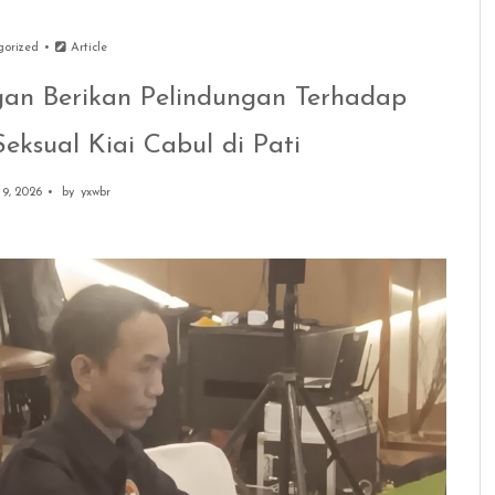
gorized
Article
gan Berikan Pelindungan Terhadap
eksual Kiai Cabul di Pati
9, 2026
by
yxwbr