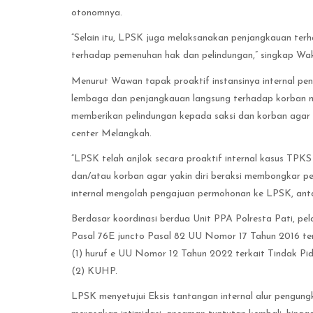
otonomnya.
”Selain itu, LPSK juga melaksanakan penjangkauan te
terhadap pemenuhan hak dan pelindungan,” singkap Wak
Menurut Wawan tapak proaktif instansinya internal pena
lembaga dan penjangkauan langsung terhadap korban ma
memberikan pelindungan kepada saksi dan korban agar y
center Melangkah.
”LPSK telah anjlok secara proaktif internal kasus TPKS 
dan/atau korban agar yakin diri beraksi membongkar pe
internal mengolah pengajuan permohonan ke LPSK, antara l
Berdasar koordinasi berdua Unit PPA Polresta Pati, pe
Pasal 76E juncto Pasal 82 UU Nomor 17 Tahun 2016 terk
(1) huruf e UU Nomor 12 Tahun 2022 terkait Tindak Pid
(2) KUHP.
LPSK menyetujui Eksis tantangan internal alur pengungk