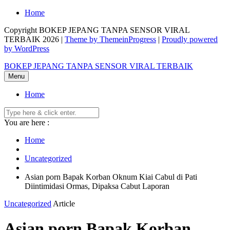
Skip
Home
to
Copyright BOKEP JEPANG TANPA SENSOR VIRAL
content
TERBAIK 2026 |
Theme by ThemeinProgress
|
Proudly powered
by WordPress
BOKEP JEPANG TANPA SENSOR VIRAL TERBAIK
Menu
Home
You are here :
Home
Uncategorized
Asian porn Bapak Korban Oknum Kiai Cabul di Pati
Diintimidasi Ormas, Dipaksa Cabut Laporan
Uncategorized
Article
Asian porn Bapak Korban