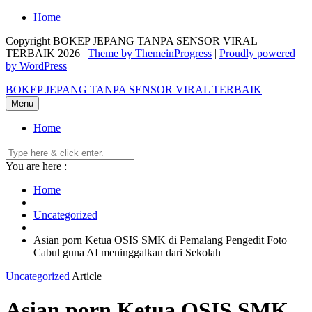
Skip
Home
to
Copyright BOKEP JEPANG TANPA SENSOR VIRAL
content
TERBAIK 2026 |
Theme by ThemeinProgress
|
Proudly powered
by WordPress
BOKEP JEPANG TANPA SENSOR VIRAL TERBAIK
Menu
Home
You are here :
Home
Uncategorized
Asian porn Ketua OSIS SMK di Pemalang Pengedit Foto
Cabul guna AI meninggalkan dari Sekolah
Uncategorized
Article
Asian porn Ketua OSIS SMK