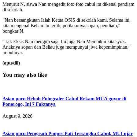
Menurut N, siswa Nan mengedit foto-foto cabul itu dikenal pendiam
di sekolah.
“Nan bersangkutan Ialah Ketua OSIS di sekolah kami. Selama ini,
kita mengenal Beliau itu tertib, perilakunya sopan, pendiam,”
bongkar N.
“Tak Eksis Nan mengira saja. Itu juga Nan Membikin kita syok.
Anaknya sopan dan Beliau juga mempunyai jiwa kepemimpinan,”
imbuhnya.
(apu/dil)
You may also like
Asian porn Heboh Fotografer Cabul Rekam MUA guyur di
Ponorogo, Ini 7 Faktanya
August 9, 2026
Asian porn Pengasuh Ponpes Pati Tersangka Cabul, MUI ujar