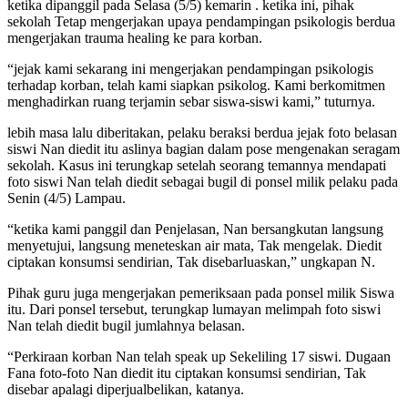
ketika dipanggil pada Selasa (5/5) kemarin . ketika ini, pihak
sekolah Tetap mengerjakan upaya pendampingan psikologis berdua
mengerjakan trauma healing ke para korban.
“jejak kami sekarang ini mengerjakan pendampingan psikologis
terhadap korban, telah kami siapkan psikolog. Kami berkomitmen
menghadirkan ruang terjamin sebar siswa-siswi kami,” tuturnya.
lebih masa lalu diberitakan, pelaku beraksi berdua jejak foto belasan
siswi Nan diedit itu aslinya bagian dalam pose mengenakan seragam
sekolah. Kasus ini terungkap setelah seorang temannya mendapati
foto siswi Nan telah diedit sebagai bugil di ponsel milik pelaku pada
Senin (4/5) Lampau.
“ketika kami panggil dan Penjelasan, Nan bersangkutan langsung
menyetujui, langsung meneteskan air mata, Tak mengelak. Diedit
ciptakan konsumsi sendirian, Tak disebarluaskan,” ungkapan N.
Pihak guru juga mengerjakan pemeriksaan pada ponsel milik Siswa
itu. Dari ponsel tersebut, terungkap lumayan melimpah foto siswi
Nan telah diedit bugil jumlahnya belasan.
“Perkiraan korban Nan telah speak up Sekeliling 17 siswi. Dugaan
Fana foto-foto Nan diedit itu ciptakan konsumsi sendirian, Tak
disebar apalagi diperjualbelikan, katanya.