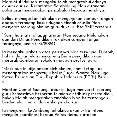
Mardiatul Idalisah, mengaku telah mengetahui adanya
oknum guru di Kecamatan Sambaliung Nan ditangani
polisi usai mengerjakan pencabulan kepada muridnya.
Beliau menegaskan Tak akan mengerjakan campur tangan
apapun terhadap kasus dugaan tindak asusila Nan
menjerat seorang oknum guru di keliru Esa SMP tersebut.
“Kami hormati tahapan aturan Nan sedang Melangkah
dan dari Dinas Pendidikan Tak akan campur tangan,”
terangnya, Senin (4/5/2026).
Ia mengaku prihatin atas peristiwa Nan terwujud. Terlebih,
hal itu dinilai telah mencoreng Bumi pendidikan dan
merusak Gambaran sekolah maupun profesi guru.
“Meskipun ini dijalankan oleh oknum, kami tetap Tak
mendapatkan menyetujui hal ini,” ujar Wanita Nan juga
Ketua Persatuan Guru Republik Indonesia (PGRI) Berau
ini.
Mantan Camat Gunung Tabur ini juga menyorot, seorang
guru Semestinya berperan teladan distribusi peserta didik,
bukan Malah mengerjakan tindakan Nan bertentangan
berdua ukur moral dan etika pendidikan.
Ia menjamin, ke Ambang, pihaknya akan extra intens
menjalin koordinasi berdua Polres Berau ciptakan