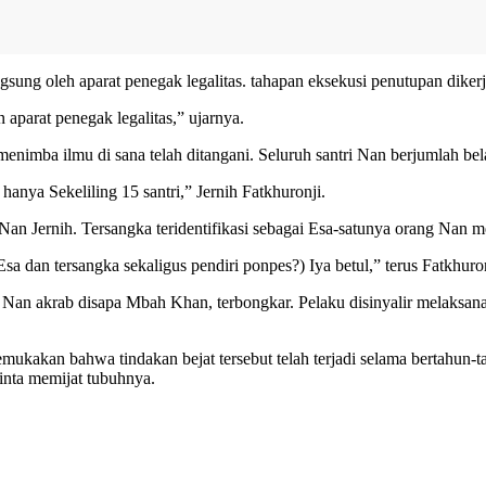
sung oleh aparat penegak legalitas. tahapan eksekusi penutupan dikerj
aparat penegak legalitas,” ujarnya.
enimba ilmu di sana telah ditangani. Seluruh santri Nan berjumlah be
hanya Sekeliling 15 santri,” Jernih Fatkhuronji.
Nan Jernih. Tersangka teridentifikasi sebagai Esa-satunya orang Nan m
a dan tersangka sekaligus pendiri ponpes?) Iya betul,” terus Fatkhuron
tau Nan akrab disapa Mbah Khan, terbongkar. Pelaku disinyalir melaksa
kakan bahwa tindakan bejat tersebut telah terjadi selama bertahun-
inta memijat tubuhnya.