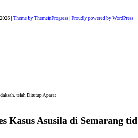
026 |
Theme by ThemeinProgress
|
Proudly powered by WordPress
daksah, telah Ditutup Aparat
 Kasus Asusila di Semarang tid