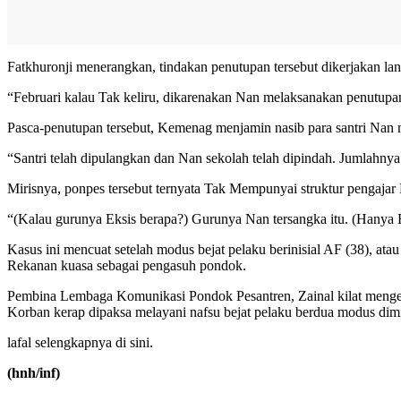
Fatkhuronji menerangkan, tindakan penutupan tersebut dikerjakan lang
“Februari kalau Tak keliru, dikarenakan Nan melaksanakan penutupan 
Pasca-penutupan tersebut, Kemenag menjamin nasib para santri Nan m
“Santri telah dipulangkan dan Nan sekolah telah dipindah. Jumlahnya 
Mirisnya, ponpes tersebut ternyata Tak Mempunyai struktur pengajar 
“(Kalau gurunya Eksis berapa?) Gurunya Nan tersangka itu. (Hanya Es
Kasus ini mencuat setelah modus bejat pelaku berinisial AF (38), a
Rekanan kuasa sebagai pengasuh pondok.
Pembina Lembaga Komunikasi Pondok Pesantren, Zainal kilat mengemu
Korban kerap dipaksa melayani nafsu bejat pelaku berdua modus dim
lafal selengkapnya di sini.
(hnh/inf)