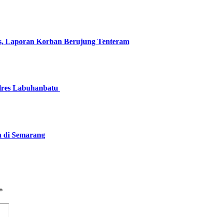
s, Laporan Korban Berujung Tenteram
olres Labuhanbatu
n di Semarang
*