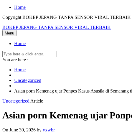
Skip
Home
to
Copyright BOKEP JEPANG TANPA SENSOR VIRAL TERBAIK 2
content
BOKEP JEPANG TANPA SENSOR VIRAL TERBAIK
Menu
Home
You are here :
Home
Uncategorized
Asian porn Kemenag ujar Ponpes Kasus Asusila di Semarang ti
Uncategorized
Article
Asian porn Kemenag ujar Ponpes
On June 30, 2026
by
yxwbr