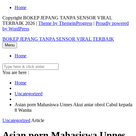
Skip
Home
to
Copyright BOKEP JEPANG TANPA SENSOR VIRAL
content
TERBAIK 2026 |
Theme by ThemeinProgress
|
Proudly powered
by WordPress
BOKEP JEPANG TANPA SENSOR VIRAL TERBAIK
Menu
Home
You are here :
Home
Uncategorized
Asian porn Mahasiswa Unnes Akui antar obrol Cabul kepada
8 Wanita
Uncategorized
Article
Asian porn Mahasiswa Unnes