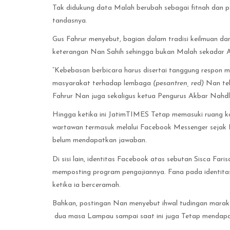
Tak didukung data Malah berubah sebagai fitnah dan 
tandasnya.
Gus Fahrur menyebut, bagian dalam tradisi keilmuan dan
keterangan Nan Sahih sehingga bukan Malah sekadar A
“Kebebasan berbicara harus disertai tanggung respon 
masyarakat terhadap lembaga
(pesantren, red)
Nan tel
Fahrur Nan juga sekaligus ketua Pengurus Akbar Nahd
Hingga ketika ini JatimTIMES Tetap memasuki ruang k
wartawan termasuk melalui Facebook Messenger sejak Pe
belum mendapatkan jawaban.
Di sisi lain, identitas Facebook atas sebutan Sisca Far
memposting program pengajiannya. Fana pada identita
ketika ia berceramah.
Bahkan, postingan Nan menyebut ihwal tudingan marak 
dua masa Lampau sampai saat ini juga Tetap mendapat