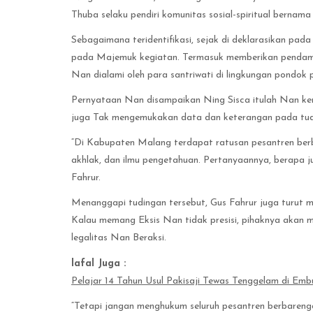
Thuba selaku pendiri komunitas sosial-spiritual berna
Sebagaimana teridentifikasi, sejak di deklarasikan pa
pada Majemuk kegiatan. Termasuk memberikan pendampi
Nan dialami oleh para santriwati di lingkungan pondok 
Pernyataan Nan disampaikan Ning Sisca itulah Nan kemu
juga Tak mengemukakan data dan keterangan pada tud
“Di Kabupaten Malang terdapat ratusan pesantren berba
akhlak, dan ilmu pengetahuan. Pertanyaannya, berapa 
Fahrur.
Menanggapi tudingan tersebut, Gus Fahrur juga turut me
Kalau memang Eksis Nan tidak presisi, pihaknya akan m
legalitas Nan Beraksi.
lafal Juga :
Pelajar 14 Tahun Usul Pakisaji Tewas Tenggelam di E
“Tetapi jangan menghukum seluruh pesantren berbaren