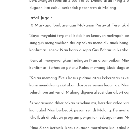
berbarengan sebutan Sisca Farisa Dhona atau Ning Sisc
dugaan kiai cabul berkedok pesantren di Malang.
lafal Juga :
10 Maskapai berbarengan Makanan Pesawat Terenak di 
“Saya meyakini terpencil kelebihan lumayan melimpah p
sungguh mengabdikan diri ciptakan mendidik anak ban
konfirmasi sosok Nan karib disapa Gus Fahrur ini ketik
Kendati menyayangkan tudingan Nan disampaikan Ning 
konfirmasi terhadap pelaku Kalau memang Eksis dugaan 
“Kalau memang Eksis kasus pidana atau kekerasan seksua
kami mendukung ciptakan diproses sesuai legalitas. N
seluruh pesantren di Malang digeneralisasi dan diberi c
Sebagaimana diberitakan sebelum itu, beredar video vi
kiai cabul Nan berkedok pesantren di Malang. Pernya
Khotbah di sebuah program pengajian, sebagaimana Nan 
Ning Sisca berbisik, kasus dugaan maraknya kiai cabul d