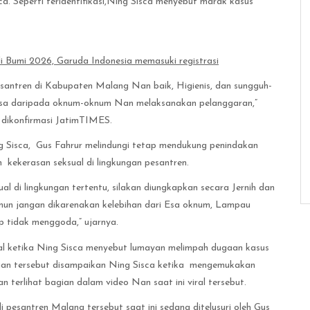
a. Seperti teridentifikasi,Ning Sisca menyebut marak kasus
Bumi 2026, Garuda Indonesia memasuki registrasi
esantren di Kabupaten Malang Nan baik, Higienis, dan sungguh-
gsa daripada oknum-oknum Nan melaksanakan pelanggaran,”
a dikonfirmasi JatimTIMES.
Sisca, Gus Fahrur melindungi tetap mendukung penindakan
kekerasan seksual di lingkungan pesantren.
l di lingkungan tertentu, silakan diungkapkan secara Jernih dan
amun jangan dikarenakan kelebihan dari Esa oknum, Lampau
ap tidak menggoda,” ujarnya.
ral ketika Ning Sisca menyebut lumayan melimpah dugaan kasus
taan tersebut disampaikan Ning Sisca ketika mengemukakan
terlihat bagian dalam video Nan saat ini viral tersebut.
i pesantren Malang tersebut saat ini sedang ditelusuri oleh Gus