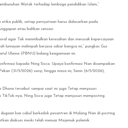
pembunuhan Watak terhadap lembaga pendidikan Islam,”
 etika publik, setiap pernyataan harus didasarkan pada
nggapan atau bahkan sensasi.
moral agar Tak menimbulkan keresahan dan merusak kepercayaan
ah lumayan melimpah berjasa sebar bangsa ini,” pungkas Gus
latul Ulama (PBNU) bidang keagamaan ini.
onfirmasi kepada Ning Sisca. Upaya konfirmasi Nan disampaikan
kan (31/5/2026) sunyi, hingga masa ini, Senin (6/5/2026),
isa Dhona tersebut sampai saat ini juga Tetap menyusuri
s TikTok-nya, Ning Sisca juga Tetap menyusuri memposting
dugaan kiai cabul berkedok pesantren di Malang Nan di-posting
kan diakses meski telah menuai Majemuk polemik.