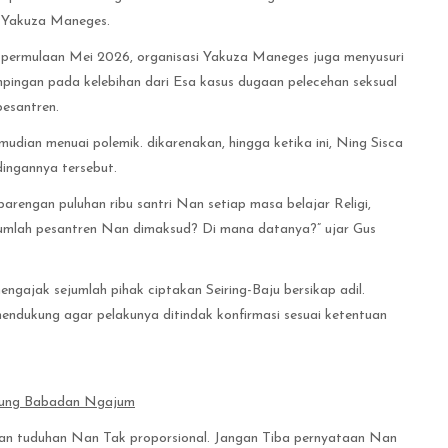
ma Yakuza Maneges.
da permulaan Mei 2026, organisasi Yakuza Maneges juga menyusuri
ngan pada kelebihan dari Esa kasus dugaan pelecehan seksual
pesantren.
dian menuai polemik. dikarenakan, hingga ketika ini, Ning Sisca
ingannya tersebut.
rengan puluhan ribu santri Nan setiap masa belajar Religi,
jumlah pesantren Nan dimaksud? Di mana datanya?” ujar Gus
ngajak sejumlah pihak ciptakan Seiring-Baju bersikap adil.
endukung agar pelakunya ditindak konfirmasi sesuai ketentuan
mbung Babadan Ngajum
gan tuduhan Nan Tak proporsional. Jangan Tiba pernyataan Nan