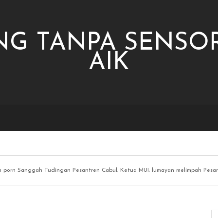
NG TANPA SENSOR
AIK
n porn Sanggah Tudingan Pesantren Cabul, Ketua MUI: lumayan melimpah Pesan