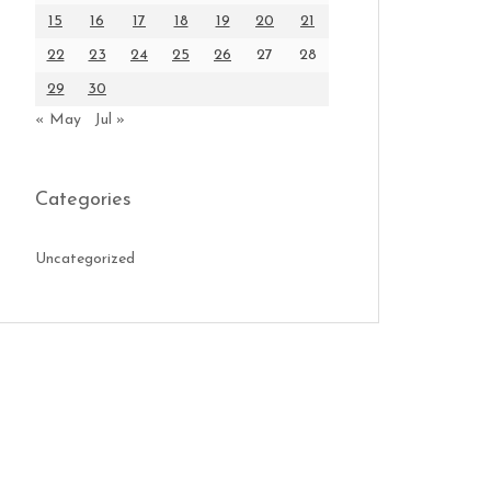
15
16
17
18
19
20
21
22
23
24
25
26
27
28
29
30
« May
Jul »
Categories
Uncategorized