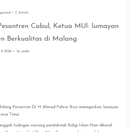
gorized
Article
esantren Cabul, Ketua MUI: lumayan
n Berkualitas di Malang
 9, 2026
by
yxwbr
Bidang Pesantren Dr H Ahmad Fahrur Rozi menegaskan, lumayan
Jawa Timur.
yanggah tudingan seorang pendakwah Religi Islam Nan dikenal