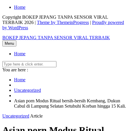
Skip
Home
to
Copyright BOKEP JEPANG TANPA SENSOR VIRAL
content
TERBAIK 2026 |
Theme by ThemeinProgress
|
Proudly powered
by WordPress
BOKEP JEPANG TANPA SENSOR VIRAL TERBAIK
Menu
Home
You are here :
Home
Uncategorized
Asian porn Modus Ritual bersih-bersih Kembang, Dukun
Cabul di Lampung Selatan Setubuhi Korban hingga 15 Kali.
Uncategorized
Article
Asian porn Modus Ritual