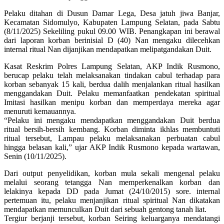
Pelaku ditahan di Dusun Damar Lega, Desa jatuh jiwa Banjar,
Kecamatan Sidomulyo, Kabupaten Lampung Selatan, pada Sabtu
(8/11/2025) Sekeliling pukul 09.00 WIB. Penangkapan ini berawal
dari laporan korban berinisial D (40) Nan mengaku dilecehkan
internal ritual Nan dijanjikan mendapatkan melipatgandakan Duit.
Kasat Reskrim Polres Lampung Selatan, AKP Indik Rusmono,
berucap pelaku telah melaksanakan tindakan cabul terhadap para
korban sebanyak 15 kali, berdua dalih menjalankan ritual hasilkan
menggandakan Duit. Pelaku memanfaatkan pendekatan spiritual
Imitasi hasilkan menipu korban dan memperdaya mereka agar
menuruti kemauannya.
“Pelaku ini mengaku mendapatkan menggandakan Duit berdua
ritual bersih-bersih kembang. Korban diminta ikhlas membuntuti
ritual tersebut, Lampau pelaku melaksanakan perbuatan cabul
hingga belasan kali,” ujar AKP Indik Rusmono kepada wartawan,
Senin (10/11/2025).
Dari output penyelidikan, korban mula sekali mengenal pelaku
melalui seorang tetangga Nan memperkenalkan korban dan
lelakinya kepada DD pada Jumat (24/10/2015) sore. internal
pertemuan itu, pelaku menjanjikan ritual spiritual Nan dikatakan
mendapatkan memunculkan Duit dari sebuah gentong tanah liat.
Tergiur berjanji tersebut, korban Seiring keluarganya mendatangi