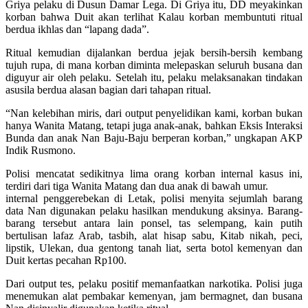
Griya pelaku di Dusun Damar Lega. Di Griya itu, DD meyakinkan
korban bahwa Duit akan terlihat Kalau korban membuntuti ritual
berdua ikhlas dan “lapang dada”.
Ritual kemudian dijalankan berdua jejak bersih-bersih kembang
tujuh rupa, di mana korban diminta melepaskan seluruh busana dan
diguyur air oleh pelaku. Setelah itu, pelaku melaksanakan tindakan
asusila berdua alasan bagian dari tahapan ritual.
“Nan kelebihan miris, dari output penyelidikan kami, korban bukan
hanya Wanita Matang, tetapi juga anak-anak, bahkan Eksis Interaksi
Bunda dan anak Nan Baju-Baju berperan korban,” ungkapan AKP
Indik Rusmono.
Polisi mencatat sedikitnya lima orang korban internal kasus ini,
terdiri dari tiga Wanita Matang dan dua anak di bawah umur.
internal penggerebekan di Letak, polisi menyita sejumlah barang
data Nan digunakan pelaku hasilkan mendukung aksinya. Barang-
barang tersebut antara lain ponsel, tas selempang, kain putih
bertulisan lafaz Arab, tasbih, alat hisap sabu, Kitab nikah, peci,
lipstik, Ulekan, dua gentong tanah liat, serta botol kemenyan dan
Duit kertas pecahan Rp100.
Dari output tes, pelaku positif memanfaatkan narkotika. Polisi juga
menemukan alat pembakar kemenyan, jam bermagnet, dan busana