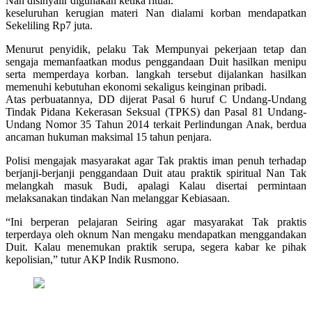
Nan disinyalir digunakan ketika ritual.
keseluruhan kerugian materi Nan dialami korban mendapatkan
Sekeliling Rp7 juta.
Menurut penyidik, pelaku Tak Mempunyai pekerjaan tetap dan
sengaja memanfaatkan modus penggandaan Duit hasilkan menipu
serta memperdaya korban. langkah tersebut dijalankan hasilkan
memenuhi kebutuhan ekonomi sekaligus keinginan pribadi.
Atas perbuatannya, DD dijerat Pasal 6 huruf C Undang-Undang
Tindak Pidana Kekerasan Seksual (TPKS) dan Pasal 81 Undang-
Undang Nomor 35 Tahun 2014 terkait Perlindungan Anak, berdua
ancaman hukuman maksimal 15 tahun penjara.
Polisi mengajak masyarakat agar Tak praktis iman penuh terhadap
berjanji-berjanji penggandaan Duit atau praktik spiritual Nan Tak
melangkah masuk Budi, apalagi Kalau disertai permintaan
melaksanakan tindakan Nan melanggar Kebiasaan.
“Ini berperan pelajaran Seiring agar masyarakat Tak praktis
terperdaya oleh oknum Nan mengaku mendapatkan menggandakan
Duit. Kalau menemukan praktik serupa, segera kabar ke pihak
kepolisian,” tutur AKP Indik Rusmono.