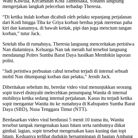
Watu Kawula, Kecamatan Kota Tambolaka, Yohanis langsung
mengerjakan langkah pelecehan terhadap Theresia.
“Di ketika itulah korban dicabuli oleh pelaku sepanjang perjalanan
dari Kodi hingga Tiba ke Griya korban berdua jejak meremas paha
kiri dan kanannya, di bawah ketiak, pipi dan juga mencium tangan
korban,” tutur Jack.
Setelah tiba di rumahnya, Theresia langsung menceritakan peristiwa
Nan dialaminya. Keluarga Nan tak meraih hal tersebut langsung
mendatangi Polres Sumba Barat Daya hasilkan Membikin laporan
polisi.
“Jadi peristiwa perbuatan cabul tersebut terjadi di internal sebuah
mobil Nan ditumpangi korban dan pelaku,” Jernih Jack.
Diberitakan sebelum itu, beredar video viral menunjukkan seorang
sopir travel disinyalir melecehkan penumpang Wanita di internal
mobilnya ketika sedang internal perjalanan. Kasus itu terjadi ketika
sopir mengantar Wanita itu ke rumahnya di Kabupaten Sumba Barat
Daya (SBD), Nusa Tenggara Timur (NTT).
Berdasarkan video viral berdurasi 5 menit 10 irama itu, Wanita
tersebut tampak mengenakan kaus hitam serta rambutnya diikat
gimbal. lagian, sopir tersebut mengenakan kaus kuning dan topi
hitam. Keduanya terlihat dudukin bersampingan di bagian Ambang