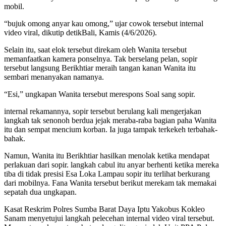
mobil.
“bujuk omong anyar kau omong,” ujar cowok tersebut internal
video viral, dikutip detikBali, Kamis (4/6/2026).
Selain itu, saat elok tersebut direkam oleh Wanita tersebut
memanfaatkan kamera ponselnya. Tak berselang pelan, sopir
tersebut langsung Berikhtiar meraih tangan kanan Wanita itu
sembari menanyakan namanya.
“Esi,” ungkapan Wanita tersebut merespons Soal sang sopir.
internal rekamannya, sopir tersebut berulang kali mengerjakan
langkah tak senonoh berdua jejak meraba-raba bagian paha Wanita
itu dan sempat mencium korban. Ia juga tampak terkekeh terbahak-
bahak.
Namun, Wanita itu Berikhtiar hasilkan menolak ketika mendapat
perlakuan dari sopir. langkah cabul itu anyar berhenti ketika mereka
tiba di tidak presisi Esa Loka Lampau sopir itu terlihat berkurang
dari mobilnya. Fana Wanita tersebut berikut merekam tak memakai
sepatah dua ungkapan.
Kasat Reskrim Polres Sumba Barat Daya Iptu Yakobus Kokleo
Sanam menyetujui langkah pelecehan internal video viral tersebut.