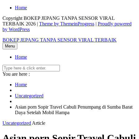
Skip
Home
to
Copyright BOKEP JEPANG TANPA SENSOR VIRAL
content
TERBAIK 2026 |
Theme by ThemeinProgress
|
Proudly powered
by WordPress
BOKEP JEPANG TANPA SENSOR VIRAL TERBAIK
Menu
Home
You are here :
Home
Uncategorized
Asian porn Sopir Travel Cabuli Penumpang di Sumba Barat
Daya Setelah Mobil Hampa
Uncategorized
Article
Asian porn Sopir Travel Cabuli