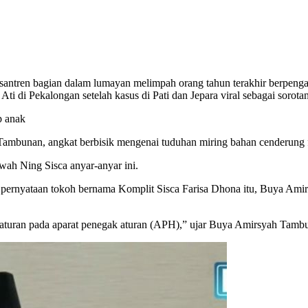
santren bagian dalam lumayan melimpah orang tahun terakhir berpenga
 di Pekalongan setelah kasus di Pati dan Jepara viral sebagai sorotan
p anak
ambunan, angkat berbisik mengenai tuduhan miring bahan cenderung fit
kwah Ning Sisca anyar-anyar ini.
ernyataan tokoh bernama Komplit Sisca Farisa Dhona itu, Buya Amirs
ra aturan pada aparat penegak aturan (APH),” ujar Buya Amirsyah Tam