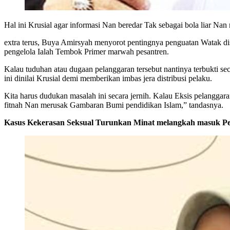
Hal ini Krusial agar informasi Nan beredar Tak sebagai bola liar Na
extra terus, Buya Amirsyah menyorot pentingnya penguatan Watak dis
pengelola Ialah Tembok Primer marwah pesantren.
Kalau tuduhan atau dugaan pelanggaran tersebut nantinya terbukti s
ini dinilai Krusial demi memberikan imbas jera distribusi pelaku.
Kita harus dudukan masalah ini secara jernih. Kalau Eksis pelanggar
fitnah Nan merusak Gambaran Bumi pendidikan Islam,” tandasnya.
Kasus Kekerasan Seksual Turunkan Minat melangkah masuk Pes