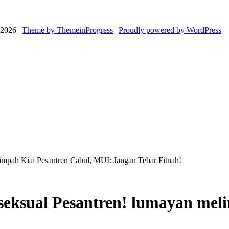
026 |
Theme by ThemeinProgress
|
Proudly powered by WordPress
impah Kiai Pesantren Cabul, MUI: Jangan Tebar Fitnah!
seksual Pesantren! lumayan mel