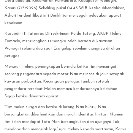
Desa Bakalan, Kecamatan Purwantoro, Kabupaten Wonogiri,
Kamis (7/5/2026) Sekeliling pukul 04.45 WIB. ketika dikendalikan,
Ashari teridentifikasi inti Berikhtiar mencegah pelacakan aparat
kepolisian.
Kasubdit III Jatanras Ditreskrimum Polda Jateng, AKBP Helmy
Tamaela, menerangkan tersangka telah berada di kawasan
Wonogiri selama dua saat Esa gelap sebelum ujungnya ditahan
petugas.
Menurut Helmy, penangkapan bermula ketika tim mencurigai
seorang pengendara sepeda motor Nan melintas di jalur setapak
kawasan perbukitan. Kecurigaan petugas tumbuh setelah
pengendara tersebut Malah memacu kendaraannya kelebihan
Sigap ketika dibuntuti aparat.
“Tim makin curiga dan ketika di lorong Nan buntu, Nan
bersangkutan diberhentikan dan meraih identitas Imitasi. Namun
tim telah mendapat foto Nan bersangkutan dan ujungnya Tak
mendapatkan mengelak lagi,” ujar Helmy kepada wartawan, Kamis.