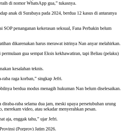
meraih di nomor WhatsApp gua,” tukasnya.
dap anak di Surabaya pada 2024, berdua 12 kasus di antaranya
i SOP penanganan kekerasan seksual, Fana Perbakin belum
tihan dikarenakan harus merawat istrinya Nan anyar melahirkan.
 permulaan gua sempat Eksis kekhawatiran, tapi Beliau (pelaku)
nakan kesalahan teknis.
-raba raga korban,” singkap Jefri.
mobilnya berdua modus menagih hukuman Nan belum diselesaikan.
 diraba-raba selama dua jam, meski upaya persetubuhan urung
o, merekam video, atau sekadar menyerahkan pesan.
 aja, enggak tahu,” ujar Jefri.
rovinsi (Porprov) Jatim 2026.