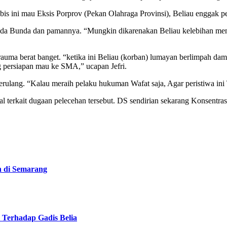
bis ini mau Eksis Porprov (Pekan Olahraga Provinsi), Beliau enggak 
ada Bunda dan pamannya. “Mungkin dikarenakan Beliau kelebihan mengan
auma berat banget. “ketika ini Beliau (korban) lumayan berlimpah dama
ng persiapan mau ke SMA,” ucapan Jefri.
terulang. “Kalau meraih pelaku hukuman Wafat saja, Agar peristiwa ini
l terkait dugaan pelecehan tersebut. DS sendirian sekarang Konsent
n di Semarang
 Terhadap Gadis Belia