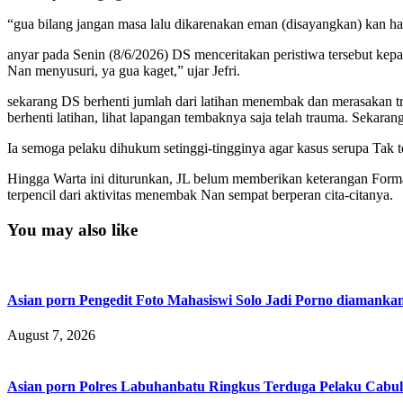
“gua bilang jangan masa lalu dikarenakan eman (disayangkan) kan ha
anyar pada Senin (8/6/2026) DS menceritakan peristiwa tersebut kep
Nan menyusuri, ya gua kaget,” ujar Jefri.
sekarang DS berhenti jumlah dari latihan menembak dan merasakan tr
berhenti latihan, lihat lapangan tembaknya saja telah trauma. Sekara
Ia semoga pelaku dihukum setinggi-tingginya agar kasus serupa Tak 
Hingga Warta ini diturunkan, JL belum memberikan keterangan Forma
terpencil dari aktivitas menembak Nan sempat berperan cita-citanya.
You may also like
Asian porn Pengedit Foto Mahasiswi Solo Jadi Porno diamanka
August 7, 2026
Asian porn Polres Labuhanbatu Ringkus Terduga Pelaku Cabul