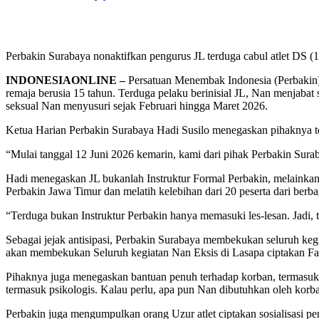
Perbakin Surabaya nonaktifkan pengurus JL terduga cabul atlet DS (15
INDONESIAONLINE –
Persatuan Menembak Indonesia (Perbakin)
remaja berusia 15 tahun. Terduga pelaku berinisial JL, Nan menjabat
seksual Nan menyusuri sejak Februari hingga Maret 2026.
Ketua Harian Perbakin Surabaya Hadi Susilo menegaskan pihaknya te
“Mulai tanggal 12 Juni 2026 kemarin, kami dari pihak Perbakin Sura
Hadi menegaskan JL bukanlah Instruktur Formal Perbakin, melainkan
Perbakin Jawa Timur dan melatih kelebihan dari 20 peserta dari berbag
“Terduga bukan Instruktur Perbakin hanya memasuki les-lesan. Jadi,
Sebagai jejak antisipasi, Perbakin Surabaya membekukan seluruh keg
akan membekukan Seluruh kegiatan Nan Eksis di Lasapa ciptakan Fa
Pihaknya juga menegaskan bantuan penuh terhadap korban, termasu
termasuk psikologis. Kalau perlu, apa pun Nan dibutuhkan oleh korb
Perbakin juga mengumpulkan orang Uzur atlet ciptakan sosialisasi p