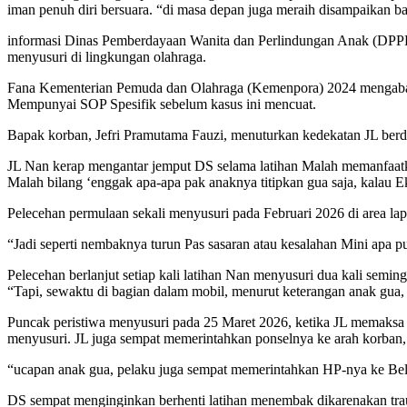
iman penuh diri bersuara. “di masa depan juga meraih disampaikan ba
informasi Dinas Pemberdayaan Wanita dan Perlindungan Anak (DPPPA)
menyusuri di lingkungan olahraga.
Fana Kementerian Pemuda dan Olahraga (Kemenpora) 2024 mengabark
Mempunyai SOP Spesifik sebelum kasus ini mencuat.
Bapak korban, Jefri Pramutama Fauzi, menuturkan kedekatan JL berdu
JL Nan kerap mengantar jemput DS selama latihan Malah memanfaatkan
Malah bilang ‘enggak apa-apa pak anaknya titipkan gua saja, kalau Eksi
Pelecehan permulaan sekali menyusuri pada Februari 2026 di area l
“Jadi seperti nembaknya turun Pas sasaran atau kesalahan Mini apa pu
Pelecehan berlanjut setiap kali latihan Nan menyusuri dua kali s
“Tapi, sewaktu di bagian dalam mobil, menurut keterangan anak gua,
Puncak peristiwa menyusuri pada 25 Maret 2026, ketika JL memaksa 
menyusuri. JL juga sempat memerintahkan ponselnya ke arah korban
“ucapan anak gua, pelaku juga sempat memerintahkan HP-nya ke Beliau,
DS sempat menginginkan berhenti latihan menembak dikarenakan trau