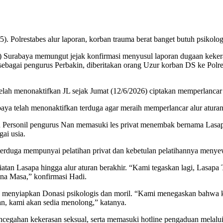
). Polrestabes alur laporan, korban trauma berat banget butuh psikolog
 Surabaya memungut jejak konfirmasi menyusul laporan dugaan kekera
 sebagai pengurus Perbakin, diberitakan orang Uzur korban DS ke Polr
lah menonaktifkan JL sejak Jumat (12/6/2026) ciptakan memperlancar a
baya telah menonaktifkan terduga agar meraih memperlancar alur atura
 Personil pengurus Nan memasuki les privat menembak bernama Lasapa
ai usia.
 terduga mempunyai pelatihan privat dan kebetulan pelatihannya meny
iatan Lasapa hingga alur aturan berakhir. “Kami tegaskan lagi, Lasap
na Masa,” konfirmasi Hadi.
k menyiapkan Donasi psikologis dan moril. “Kami menegaskan bahwa 
an, kami akan sedia menolong,” katanya.
encegahan kekerasan seksual, serta memasuki hotline pengaduan melal