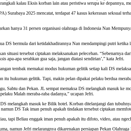
rangkali kalau Eksis korban lain atau peristiwa serupa ke depannya, 
 Surabaya 2025 mencatat, terdapat 47 kasus kekerasan seksual terha
an hanya 31 persen organisasi olahraga di Indonesia Nan Mempunya
a DS bermula dari ketidakhadirannya Nan mendampingi putri ketika la
 situasi tersebut ciptakan melaksanakan pelecehan. “Sebenarnya dari
s apa-apa serahkan gua saja, jangan diatasi sendirian’,” kata Jefri.
apangan tembak memakai modus hukuman gelitik setiap kali DS melaksa
n itu hukuman gelitik. Tapi, makin pelan dipakai pelaku berdua meraba
eminggu, Sabtu dan Pekan. JL sempat memaksa DS melangkah masuk ke 
 pelaku Malah meraba-raba dadanya,” ucapan Jefri.
DS melangkah masuk ke Bilik hotel. Korban ditelanjangi dan tubuhnya
, namun DS Tak iman penuh apakah tindakan tersebut ciptakan memfot
 tapi Beliau enggak iman penuh apakah itu difoto, video, atau ngechat
ma, namun Jefri melarangnya dikarenakan persiapan Pekan Olahraga P