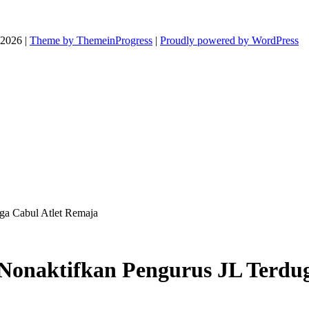
026 |
Theme by ThemeinProgress
|
Proudly powered by WordPress
ga Cabul Atlet Remaja
Nonaktifkan Pengurus JL Terdu