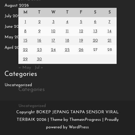
August 2026
M
T
W
T
F
S
S
July 2026
1
2
3
4
5
6
7
June 2026
8
9
10
11
12
13
14
May 2026
15
16
17
18
19
20
21
April 2026
22
23
24
25
26
27
28
29
30
« May
Jul »
Categories
Uncategorized
Categories
Uncategorized
Copyright BOKEP JEPANG TANPA SENSOR VIRAL
TERBAIK 2026 |
Theme by ThemeinProgress
|
Proudly
powered by WordPress