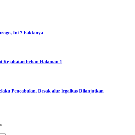
ogo, Ini 7 Faktanya
ni Kejahatan beban Halaman 1
ku Pencabulan, Desak alur legalitas Dilanjutkan
*