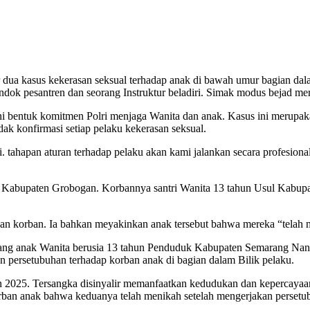
ua kasus kekerasan seksual terhadap anak di bawah umur bagian dalam 
dok pesantren dan seorang Instruktur beladiri. Simak modus bejad m
i bentuk komitmen Polri menjaga Wanita dan anak. Kasus ini merupa
dak konfirmasi setiap pelaku kekerasan seksual.
. tahapan aturan terhadap pelaku akan kami jalankan secara profesional
i Kabupaten Grobogan. Korbannya santri Wanita 13 tahun Usul Kabupa
n korban. Ia bahkan meyakinkan anak tersebut bahwa mereka “telah me
rang anak Wanita berusia 13 tahun Penduduk Kabupaten Semarang Nan s
n persetubuhan terhadap korban anak di bagian dalam Bilik pelaku.
ahun 2025. Tersangka disinyalir memanfaatkan kedudukan dan kepercaya
an anak bahwa keduanya telah menikah setelah mengerjakan persetu