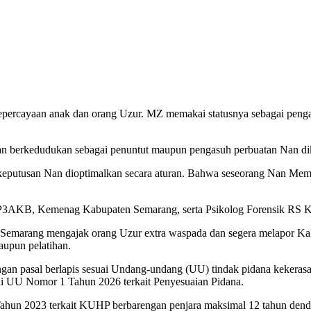
rcayaan anak dan orang Uzur. MZ memakai statusnya sebagai pengas
 berkedudukan sebagai penuntut maupun pengasuh perbuatan Nan dik
a keputusan Nan dioptimalkan secara aturan. Bahwa seseorang Nan Me
 DP3AKB, Kemenag Kabupaten Semarang, serta Psikolog Forensik RS Ke
 Semarang mengajak orang Uzur extra waspada dan segera melapor Ka
upun pelatihan.
an pasal berlapis sesuai Undang-undang (UU) tindak pidana kekerasan
 di UU Nomor 1 Tahun 2026 terkait Penyesuaian Pidana.
hun 2023 terkait KUHP berbarengan penjara maksimal 12 tahun dend