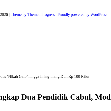
026 |
Theme by ThemeinProgress
|
Proudly powered by WordPress
dus ‘Nikah Gaib’ hingga Iming-iming Duit Rp 100 Ribu
ngkap Dua Pendidik Cabul, Modu