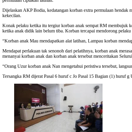
permulaan ciptakan latihan.
Dijelaskan AKP Bodia, kedatangan korban extra permulaan hendak me
kekecilan.
Konak pelaku ketika itu tergiur korban anak sempat RM membujuk 
ketika anak didik lain belum tiba. Korban tercapai mendorong pelaku 
“Korban anak Mau mendapatkan alat latihan, Lampau korban mendapa
Mendapat perlakuan tak senonoh dari pelatihnya, korban anak meras
menanyai korban anak dan korban anak tersebut menceritakan Seluru
“Orang Uzur korban anak Nan mengetahui peristiwa tersebut, langs
Tersangka RM dijerat Pasal 6 huruf c Jo Pasal 15 Bagian (1) hur