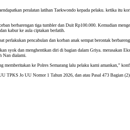
ndapatkan peralatan latihan Taekwondo kepada pelaku. ketika itu kor
korban berbarengan tiga tumbler dan Duit Rp100.000. Kemudian meng
dan kabur ke aula ciptakan berlatih.
t perlakukan pencabulan dan korban anak sempat berontak berbareng
akan syok dan menghentikan diri di bagian dalam Griya. merasakan Ek
h Nan dialami.
ung memberitakan ke Polres Semarang lalu pelaku kami amankan,” kon
uf g UU TPKS Jo UU Nomor 1 Tahun 2026, dan atau Pasal 473 Bagian