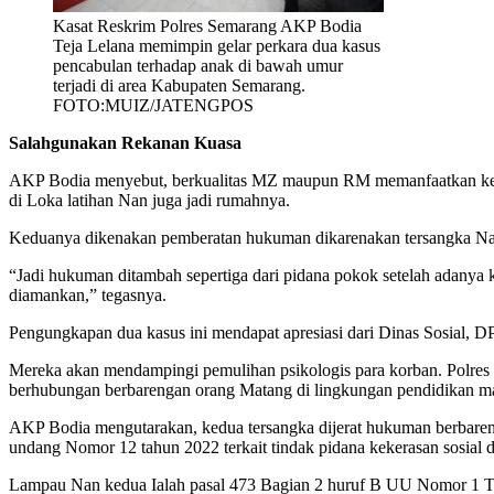
Kasat Reskrim Polres Semarang AKP Bodia
Teja Lelana memimpin gelar perkara dua kasus
pencabulan terhadap anak di bawah umur
terjadi di area Kabupaten Semarang.
FOTO:MUIZ/JATENGPOS
Salahgunakan Rekanan Kuasa
AKP Bodia menyebut, berkualitas MZ maupun RM memanfaatkan kepe
di Loka latihan Nan juga jadi rumahnya.
Keduanya dikenakan pemberatan hukuman dikarenakan tersangka Nan
“Jadi hukuman ditambah sepertiga dari pidana pokok setelah adany
diamankan,” tegasnya.
Pengungkapan dua kasus ini mendapat apresiasi dari Dinas Sosial,
Mereka akan mendampingi pemulihan psikologis para korban. Polres
berhubungan berbarengan orang Matang di lingkungan pendidikan ma
AKP Bodia mengutarakan, kedua tersangka dijerat hukuman berbareng
undang Nomor 12 tahun 2022 terkait tindak pidana kekerasan sosial
Lampau Nan kedua Ialah pasal 473 Bagian 2 huruf B UU Nomor 1 Ta