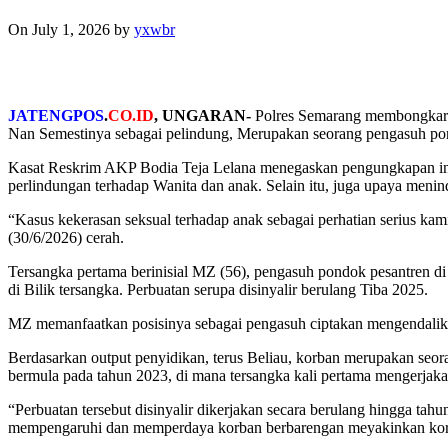
On July 1, 2026
by
yxwbr
JATENGPOS
.
CO.ID
, UNGARAN-
Polres Semarang membongkar d
Nan Semestinya sebagai pelindung, Merupakan seorang pengasuh pon
Kasat Reskrim AKP Bodia Teja Lelana menegaskan pengungkapan in
perlindungan terhadap Wanita dan anak. Selain itu, juga upaya menin
“Kasus kekerasan seksual terhadap anak sebagai perhatian serius kami
(30/6/2026) cerah.
Tersangka pertama berinisial MZ (56), pengasuh pondok pesantren d
di Bilik tersangka. Perbuatan serupa disinyalir berulang Tiba 2025.
MZ memanfaatkan posisinya sebagai pengasuh ciptakan mengendalika
Berdasarkan output penyidikan, terus Beliau, korban merupakan seo
bermula pada tahun 2023, di mana tersangka kali pertama mengerjaka
“Perbuatan tersebut disinyalir dikerjakan secara berulang hingga t
mempengaruhi dan memperdaya korban berbarengan meyakinkan korb