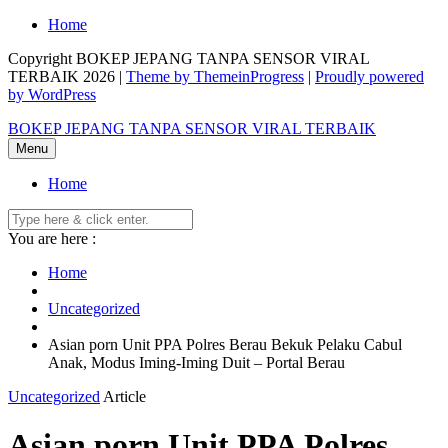
Skip
Home
to
Copyright BOKEP JEPANG TANPA SENSOR VIRAL
content
TERBAIK 2026 |
Theme by ThemeinProgress
|
Proudly powered
by WordPress
BOKEP JEPANG TANPA SENSOR VIRAL TERBAIK
Menu
Home
You are here :
Home
Uncategorized
Asian porn Unit PPA Polres Berau Bekuk Pelaku Cabul
Anak, Modus Iming-Iming Duit – Portal Berau
Uncategorized
Article
Asian porn Unit PPA Polres