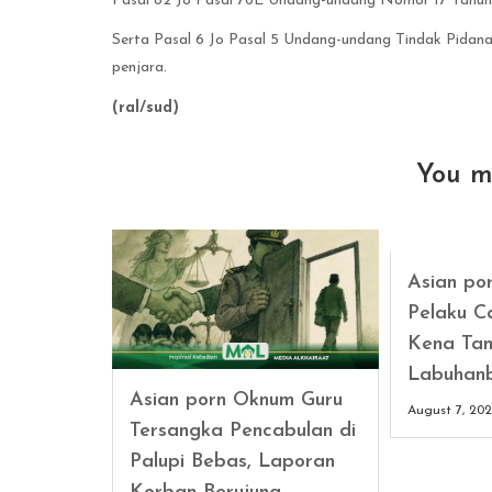
Pasal 82 Jo Pasal 76E Undang-undang Nomor 17 Tahun 
Serta Pasal 6 Jo Pasal 5 Undang-undang Tindak Pidan
penjara.
(ral/sud)
You m
Asian po
Pelaku C
Kena Tan
Labuhan
Asian porn Oknum Guru
August 7, 20
Tersangka Pencabulan di
Palupi Bebas, Laporan