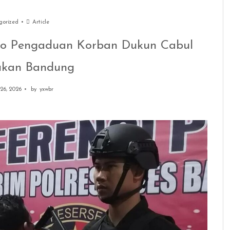
gorized
Article
osko Pengaduan Korban Dukun Cabul
ukan Bandung
 26, 2026
by
yxwbr