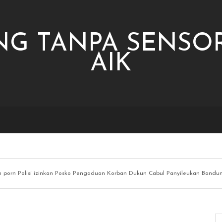
NG TANPA SENSOR
AIK
n porn Polisi izinkan Posko Pengaduan Korban Dukun Cabul Panyileukan Bandu