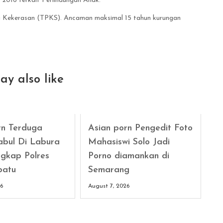
2016 terkait Perlindungan Anak.
a Kekerasan (TPKS). Ancaman maksimal 15 tahun kurungan
ay also like
rn Terduga
Asian porn Pengedit Foto
abul Di Labura
Mahasiswi Solo Jadi
gkap Polres
Porno diamankan di
batu
Semarang
26
August 7, 2026