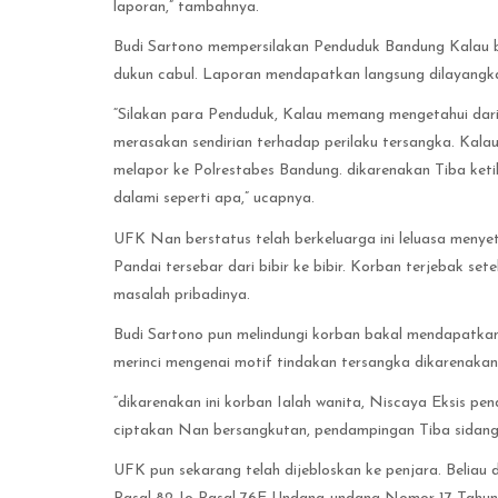
laporan,” tambahnya.
Budi Sartono mempersilakan Penduduk Bandung Kalau b
dukun cabul. Laporan mendapatkan langsung dilayangk
“Silakan para Penduduk, Kalau memang mengetahui dar
merasakan sendirian terhadap perilaku tersangka. Kal
melapor ke Polrestabes Bandung. dikarenakan Tiba ketika
dalami seperti apa,” ucapnya.
UFK Nan berstatus telah berkeluarga ini leluasa menye
Pandai tersebar dari bibir ke bibir. Korban terjebak se
masalah pribadinya.
Budi Sartono pun melindungi korban bakal mendapatka
merinci mengenai motif tindakan tersangka dikarenakan
“dikarenakan ini korban Ialah wanita, Niscaya Eksis pe
ciptakan Nan bersangkutan, pendampingan Tiba sidang 
UFK pun sekarang telah dijebloskan ke penjara. Beliau d