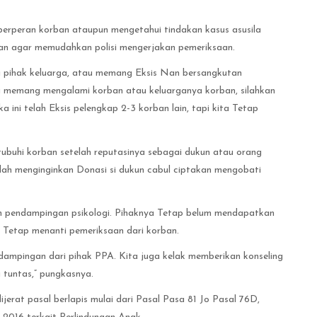
erperan korban ataupun mengetahui tindakan kasus asusila
an agar memudahkan polisi mengerjakan pemeriksaan.
i pihak keluarga, atau memang Eksis Nan bersangkutan
au memang mengalami korban atau keluarganya korban, silahkan
 ini telah Eksis pelengkap 2-3 korban lain, tapi kita Tetap
tubuhi korban setelah reputasinya sebagai dukun atau orang
telah menginginkan Donasi si dukun cabul ciptakan mengobati
n pendampingan psikologi. Pihaknya Tetap belum mendapatkan
 Tetap menanti pemeriksaan dari korban.
ndampingan dari pihak PPA. Kita juga kelak memberikan konseling
tuntas,” pungkasnya.
ijerat pasal berlapis mulai dari Pasal Pasa 81 Jo Pasal 76D,