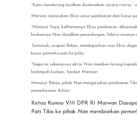
“Kami mendorong hasilkan diselesaikan secara tuntas,” 
Marwan merasakan Eksis unsur pembiaran dari kasus pe
“Menurut Saya, kelihatannya Eksis pembiaran, dikarenak
korbannya Nan dijadikan perundungan, Selera-rasanya in
Termasuk, ucapan Beliau, mendapatkan saja Eksis dugaa
kasus pemerkosaan ke polisi.
“Siapa ini sebenarnya aktor Nan memberi lorong kepada 
berlimpah korban,” berikut Marwan.
Menurut Beliau, pihak Nan mengerjakan pembiaran Tiba 
pemerkosaan Ashari.
Ketua Komisi VIII DPR RI Marwan Dasopan
Pati Tiba ke pihak Nan membiarkan pemerko