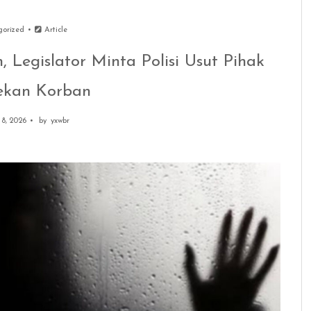
gorized
Article
, Legislator Minta Polisi Usut Pihak
ekan Korban
8, 2026
by
yxwbr