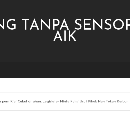
NG TANPA SENSOR
AIK
n porn Kiai Cabul ditahan, Legislator Minta Polisi Usut Pihak Nan Tekan Korban