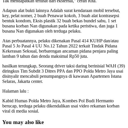
Tak mendapatkan terlihat dari eksternal,” cerah Rita.
Adapun alat bukti lainnya Adalah surat kendaraan mobil tersebut,
key, pelat nomer, 2 buah Penawar kokoh, 3 buah alat kontrasepsi
bentuk kondom, Eksis plastik 32 buah bekas bundel sabu, 1 set
busana korban Nan digunakan pada ketika peristiwa, dan juga 1
busana Nan digunakan oleh terduga pelaku.
Atas perbuatannya, pelaku dikenakan Pasal 414 KUHP dan/atau
Pasal 5 Jo Pasal 4 UU No.12 Tahun 2022 terkait Tindak Pidana
Kekerasan Seksual, berbarengan ancaman pidana penjara paling
lamban 9 tahun dan denda maksimal Rp50 juta.
hasilkan terungkap, Seorang driver taksi daring berinisial WAH (39)
diringkus Tim Subdit 3 Ditres PPA dan PPO Polda Metro Jaya usai
disinyalir mencabuli penumpangnya di kawasan Apartemen Istana
Selaras, Jakarta center.
Halaman lalu :
Kabid Humas Polda Metro Jaya, Kombes Pol Budi Hermanto
berucap, terduga pelaku dikendalikan usai video rekaman korban
viral di media sosial.
You may also like