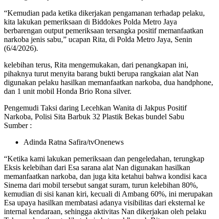
“Kemudian pada ketika dikerjakan pengamanan terhadap pelaku,
kita lakukan pemeriksaan di Biddokes Polda Metro Jaya
berbarengan output pemeriksaan tersangka positif memanfaatkan
narkoba jenis sabu,” ucapan Rita, di Polda Metro Jaya, Senin
(6/4/2026).
kelebihan terus, Rita mengemukakan, dari penangkapan ini,
pihaknya turut menyita barang bukti berupa rangkaian alat Nan
digunakan pelaku hasilkan memanfaatkan narkoba, dua handphone,
dan 1 unit mobil Honda Brio Rona silver.
Pengemudi Taksi daring Lecehkan Wanita di Jakpus Positif
Narkoba, Polisi Sita Barbuk 32 Plastik Bekas bundel Sabu
Sumber :
Adinda Ratna Safira/tvOnenews
“Ketika kami lakukan pemeriksaan dan pengeledahan, terungkap
Eksis kelebihan dari Esa sarana alat Nan digunakan hasilkan
memanfaatkan narkoba, dan juga kita ketahui bahwa kondisi kaca
Sinema dari mobil tersebut sangat suram, turun kelebihan 80%,
kemudian di sisi kanan kiri, kecuali di Ambang 60%, ini merupakan
Esa upaya hasilkan membatasi adanya visibilitas dari eksternal ke
internal kendaraan, sehingga aktivitas Nan dikerjakan oleh pelaku