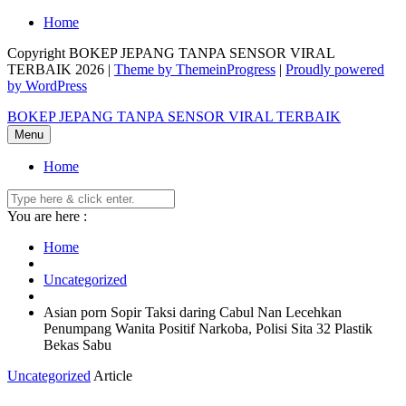
Skip
Home
to
Copyright BOKEP JEPANG TANPA SENSOR VIRAL
content
TERBAIK 2026 |
Theme by ThemeinProgress
|
Proudly powered
by WordPress
BOKEP JEPANG TANPA SENSOR VIRAL TERBAIK
Menu
Home
You are here :
Home
Uncategorized
Asian porn Sopir Taksi daring Cabul Nan Lecehkan
Penumpang Wanita Positif Narkoba, Polisi Sita 32 Plastik
Bekas Sabu
Uncategorized
Article