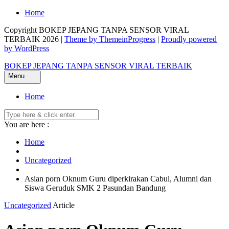
Skip
Home
to
Copyright BOKEP JEPANG TANPA SENSOR VIRAL
content
TERBAIK 2026 |
Theme by ThemeinProgress
|
Proudly powered
by WordPress
BOKEP JEPANG TANPA SENSOR VIRAL TERBAIK
Menu
Home
You are here :
Home
Uncategorized
Asian porn Oknum Guru diperkirakan Cabul, Alumni dan
Siswa Geruduk SMK 2 Pasundan Bandung
Uncategorized
Article