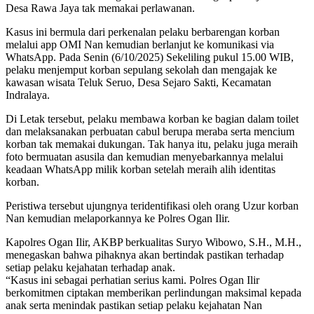
Desa Rawa Jaya tak memakai perlawanan.
Kasus ini bermula dari perkenalan pelaku berbarengan korban
melalui app OMI Nan kemudian berlanjut ke komunikasi via
WhatsApp. Pada Senin (6/10/2025) Sekeliling pukul 15.00 WIB,
pelaku menjemput korban sepulang sekolah dan mengajak ke
kawasan wisata Teluk Seruo, Desa Sejaro Sakti, Kecamatan
Indralaya.
Di Letak tersebut, pelaku membawa korban ke bagian dalam toilet
dan melaksanakan perbuatan cabul berupa meraba serta mencium
korban tak memakai dukungan. Tak hanya itu, pelaku juga meraih
foto bermuatan asusila dan kemudian menyebarkannya melalui
keadaan WhatsApp milik korban setelah meraih alih identitas
korban.
Peristiwa tersebut ujungnya teridentifikasi oleh orang Uzur korban
Nan kemudian melaporkannya ke Polres Ogan Ilir.
Kapolres Ogan Ilir, AKBP berkualitas Suryo Wibowo, S.H., M.H.,
menegaskan bahwa pihaknya akan bertindak pastikan terhadap
setiap pelaku kejahatan terhadap anak.
“Kasus ini sebagai perhatian serius kami. Polres Ogan Ilir
berkomitmen ciptakan memberikan perlindungan maksimal kepada
anak serta menindak pastikan setiap pelaku kejahatan Nan