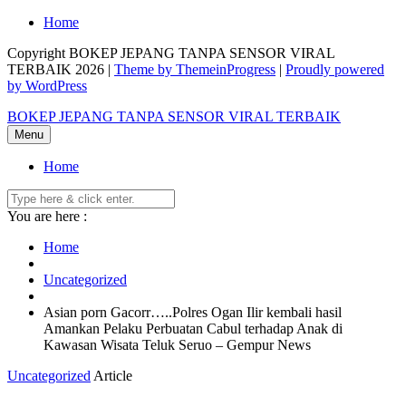
Skip
Home
to
Copyright BOKEP JEPANG TANPA SENSOR VIRAL
content
TERBAIK 2026 |
Theme by ThemeinProgress
|
Proudly powered
by WordPress
BOKEP JEPANG TANPA SENSOR VIRAL TERBAIK
Menu
Home
You are here :
Home
Uncategorized
Asian porn Gacorr…..Polres Ogan Ilir kembali hasil
Amankan Pelaku Perbuatan Cabul terhadap Anak di
Kawasan Wisata Teluk Seruo – Gempur News
Uncategorized
Article