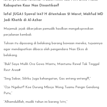
Kabupaten Kaur Nan Dinantikan!!
lafal JUGA:1 Syawal 1447 H ditentukan 21 Maret, Mahfud MD
Jadi Khatib di Al-Azhar
Majemuk jejak dikerjakan pemudik hasilkan mengekspresikan
perjalanan kembali.
Tulisan itu dipasang di belakang barang bawaan mereka, tujuannya
agar mendapatkan dibaca oleh pengendara Nan Eksis di
belakang.
“Buk! Saya Mulih Ora Gowo Mantu, Mantumu Rewel Tak Tinggal
Rest Area#
“Sing Sabar, Silitku Juga kehangatan, Gas enteng-enteng!!!,”
“Ojo Ngebut!! Koe Durung Mbojo Wong Tuamu Pengin Gendong
Putu,”
“Alhamdulillah, mudik tahun ini bareng Istri,”